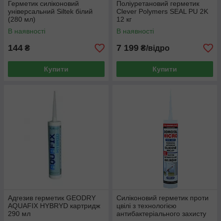
Герметик силіконовий
Поліуретановий герметик
універсальний Siltek білий
Clever Polymers SEAL PU 2K
(280 мл)
12 кг
В наявності
В наявності
144
7 199
₴
₴/відро
Купити
Купити
Адгезив герметик GEODRY
Силіконовий герметик проти
AQUAFIX HYBRYD картридж
цвілі з технологією
290 мл
антибактеріального захисту