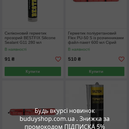
Силіконовий герметик
Герметик поліуретановий
прозорий BESTFIX Silicone
Flex PU-50 S із розчинниками
Sealant G11 280 мл
файл-пакет 600 мл Сірий
В наявності
В наявності
91
510
₴
₴
Купити
Купити
Будь вкурсі новинок
buduyshop.com.ua . Знижка за
промокодом ПІДПИСКА 5%