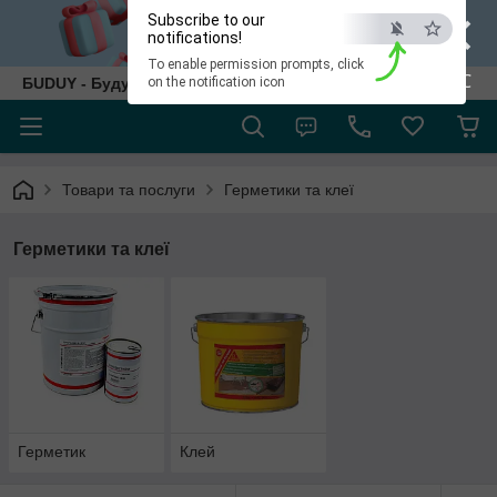
×
Subscribe to our
notifications!
To enable permission prompts, click
ESC
БUDUY - Будуй як собі!
on the notification icon
Товари та послуги
Герметики та клеї
Герметики та клеї
Герметик
Клей