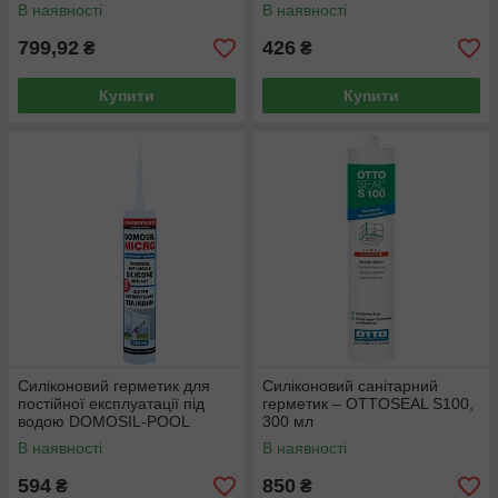
DOMOSIL-MICRO 280мл
В наявності
В наявності
799,92
426
₴
₴
Купити
Купити
Силіконовий герметик для
Силіконовий санітарний
постійної експлуатації під
герметик – OTTOSEAL S100,
водою DOMOSIL-POOL
300 мл
Transparent (Прозорий)
В наявності
В наявності
280ml
594
850
₴
₴