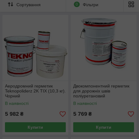
Сортування
0
Фільтри
Аеродромний герметик
Двокомпонентний герметик
Teknopoliderz 2K TIX (10,3 кг).
для дорожніх швів
Чорний
поліуретановий
модифікований бітумом
В наявності
В наявності
Teknopoliderz 2K 10кг.
5 982
5 769
₴
₴
Купити
Купити