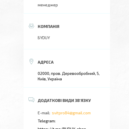
менеджер
БYDUY
02000, пров. Деревообробний, 5,
Київ, Україна
svitpro84@gmail.com
https://t.me/BUDUY_shop