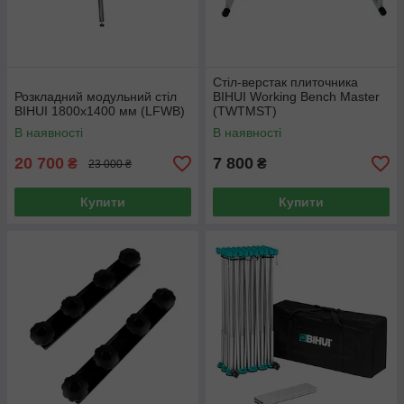
Стіл-верстак плиточника
Розкладний модульний стіл
BIHUI Working Bench Master
BIHUI 1800х1400 мм (LFWB)
(TWTMST)
В наявності
В наявності
20 700
7 800
₴
₴
23 000 ₴
Купити
Купити