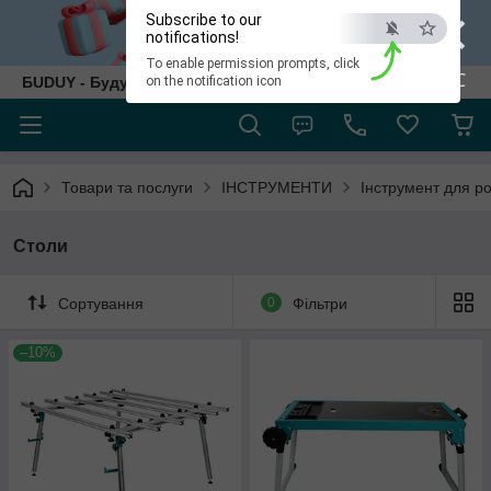
×
Subscribe to our
notifications!
To enable permission prompts, click
ESC
БUDUY - Будуй як собі!
on the notification icon
Товари та послуги
ІНСТРУМЕНТИ
Інструмент для р
Столи
Сортування
0
Фільтри
–10%