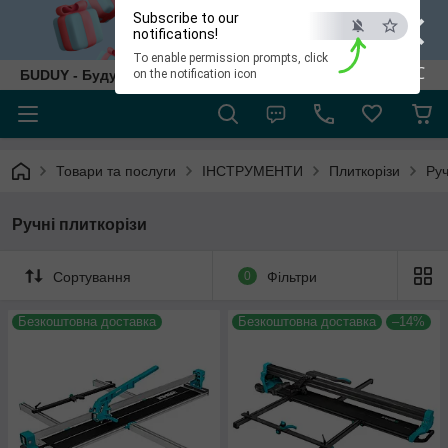
×
Subscribe to our
notifications!
To enable permission prompts, click
ESC
БUDUY - Будуй як собі!
on the notification icon
Товари та послуги
ІНСТРУМЕНТИ
Плиткорізи
Руч
Ручні плиткорізи
Сортування
0
Фільтри
Безкоштовна доставка
Безкоштовна доставка
–14%