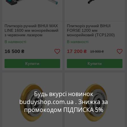
Плиткоріз ручний BIHUI MAX
Плиткоріз ручний BIHUI
LINE 1600 мм монорейковий
FORSE 1200 мм
з червоним лазером
монорейковий (TCP1200)
(TCS1600)
В наявності
В наявності
16 500
17 200
₴
₴
19 900 ₴
Купити
Купити
Будь вкурсі новинок
buduyshop.com.ua . Знижка за
промокодом ПІДПИСКА 5%