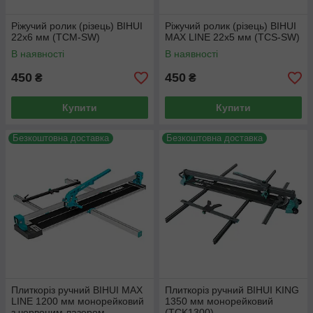
Ріжучий ролик (різець) BIHUI
Ріжучий ролик (різець) BIHUI
22х6 мм (TCM-SW)
MAX LINE 22х5 мм (TCS-SW)
В наявності
В наявності
450
450
₴
₴
Купити
Купити
Безкоштовна доставка
Безкоштовна доставка
Плиткоріз ручний BIHUI MAX
Плиткоріз ручний BIHUI KING
LINE 1200 мм монорейковий
1350 мм монорейковий
з червоним лазером
(TCK1300)