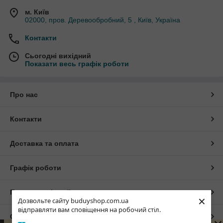
м. Київ
02000, пров. Деревообробний, 5 , Київ, Україна
Контакти
Сьогодні вихідний
Показати весь графік роботи
Про нас
Контакти
Доставка та оплата
Графік роботи
Повна версія сайту
×
Дозвольте сайту buduyshop.com.ua
відправляти вам сповіщення на робочий стіл.
Сайт створено на маркетплейсі
Prom.ua