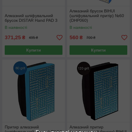
Алмазний брусок BIHUI
Алмазний шліфувальний
(шліфувальний притір) №60
брусок DISTAR Hand PAD 3
(DHP060)
В наявності
В наявності
371,25
560
₴
₴
495 ₴
700 ₴
Купити
Купити
Притир алмазний
Алмазний притир
(шліфувальний брусок) BIHUI
(шліфувальний брусок) BIHUI