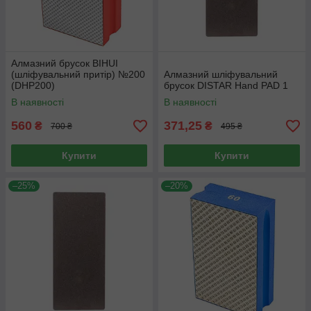
Алмазний брусок BIHUI
(шліфувальний притір) №200
Алмазний шліфувальний
(DHP200)
брусок DISTAR Hand PAD 1
В наявності
В наявності
560
371,25
₴
₴
700 ₴
495 ₴
Купити
Купити
–25%
–20%