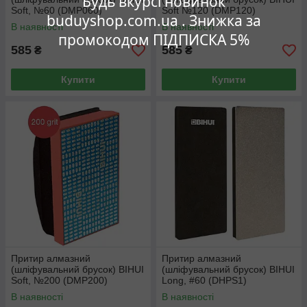
Будь вкурсі новинок
Soft, №60 (DMP060)
Soft №120 (DMP120)
buduyshop.com.ua . Знижка за
В наявності
В наявності
промокодом ПІДПИСКА 5%
585
585
₴
₴
Купити
Купити
Притир алмазний
Притир алмазний
(шліфувальний брусок) BIHUI
(шліфувальний брусок) BIHUI
Soft, №200 (DMP200)
Long, #60 (DHPS1)
В наявності
В наявності