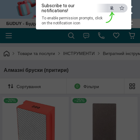
×
Subscribe to our
notifications!
To enable permission prompts, click
ESC
БUDUY - Будуй як собі!
on the notification icon
Товари та послуги
ІНСТРУМЕНТИ
Витратний інстру
Алмазні бруски (притири)
Сортування
0
Фільтри
–20%
–25%