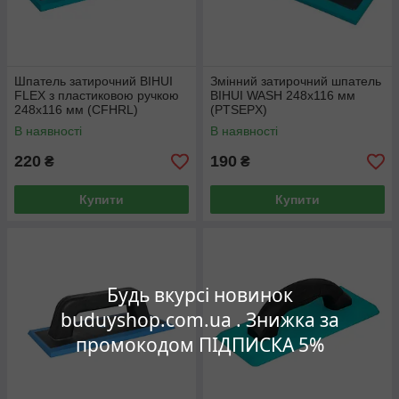
Шпатель затирочний BIHUI
Змінний затирочний шпатель
FLEX з пластиковою ручкою
BIHUI WASH 248х116 мм
248х116 мм (CFHRL)
(PTSEPX)
В наявності
В наявності
220
190
₴
₴
Купити
Купити
Будь вкурсі новинок
buduyshop.com.ua . Знижка за
промокодом ПІДПИСКА 5%