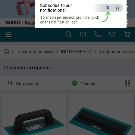
×
Subscribe to our
notifications!
To enable permission prompts, click
ESC
БUDUY - Будуй як собі!
on the notification icon
Товари та послуги
ІНСТРУМЕНТИ
Затирання плитки
Шпателя затирочні
Сортування
0
Фільтри