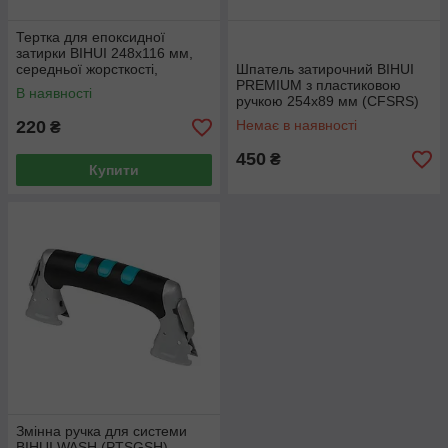
Тертка для епоксидної
затирки BIHUI 248х116 мм,
середньої жорсткості,
Шпатель затирочний BIHUI
(CFHSL)
PREMIUM з пластиковою
В наявності
ручкою 254х89 мм (CFSRS)
220
Немає в наявності
₴
450
₴
Купити
Змінна ручка для системи
BIHUI WASH (PTSGSH)