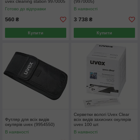
uvex cleaning station 9970005
(9970005)
(9971000)
Готово до відправки
В наявності
560
3 738
₴
₴
Купити
Купити
Серветки вологі Uvex Clear
Футляр для всіх видів
всіх видів захисних окулярів
окулярів uvex (9954550)
uvex 100 шт.
В наявності
В наявності