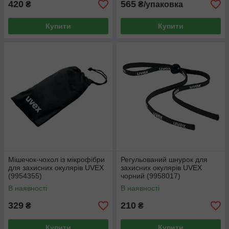
420
565
₴
₴/упаковка
Купити
Купити
Мішечок-чохол із мікрофібри
Регульований шнурок для
для захисних окулярів UVEX
захисних окулярів UVEX
(9954355)
чорний (9958017)
В наявності
В наявності
329
210
₴
₴
Купити
Купити