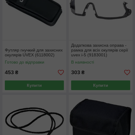
Додаткова захисна оправа -
Футляр гнучкий для захисних
рамка для всіх окулярів серії
окулярів UVEX (6118002)
uvex i-5 (9183001)
Готово до відправки
В наявності
453
303
₴
₴
Купити
Купити