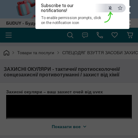
×
Subscribe to our
notifications!
To enable permission prompts, click
ESC
БUDUY - Будуй як собі!
on the notification icon
Товари та послуги
СПЕЦОДЯГ ВЗУТТЯ ЗАСОБИ ЗАХИ
ЗАХИСНІ ОКУЛЯРИ - тактичні/ протиосколочніі/
сонцезахисні/ противотуманні / захист від хімії
Захисні окуляри – ваш захист очей від uvex
Показати все