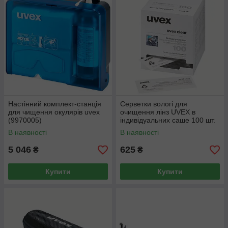
Настінний комплект-станція
Серветки вологі для
для чищення окулярів uvex
очищення лінз UVEX в
(9970005)
індивідуальних саше 100 шт.
(9963005)
В наявності
В наявності
5 046
625
₴
₴
Купити
Купити