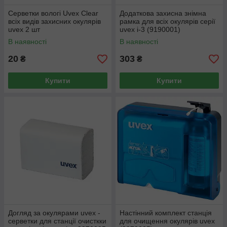
Серветки вологі Uvex Clear
Додаткова захисна знімна
всіх видів захисних окулярів
рамка для всіх окулярів серії
uvex 2 шт
uvex i-3 (9190001)
В наявності
В наявності
20
303
₴
₴
Купити
Купити
Догляд за окулярами uvex -
Настінний комплект станція
серветки для станції очисткки
для очищення окулярів uvex