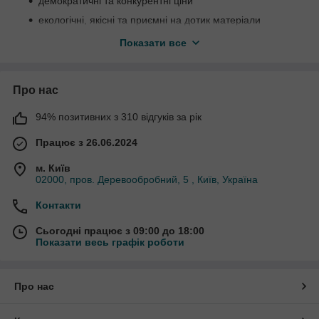
демократичні та конкурентні ціни
екологічні, якісні та приємні на дотик матеріали
широкий додатковий функціонал – захист від
Показати все
подряпин та сторонніх часток (в т.ч. анти-уламковий
ефект)
спеціальне покриття, що перешкоджає запотіванню
Про нас
окулярів
94% позитивних з 310 відгуків за рік
товар сертифікований для ринку Європи та України
стильний спортивний дизайн
Працює з 26.06.2024
UV400 – 100% захист від шкідливого випромінювання
м. Київ
UVA та UVB до 400 нм
02000, пров. Деревообробний, 5 , Київ, Україна
ергономічна форма та м'яка посадка
Контакти
у багатьох моделях регулюються дужки під
особливості обличчя
Сьогодні працює з 09:00 до 18:00
в наявності унікальні моделі з самозатемненням
Показати весь графік роботи
моделі однаково стильно виглядають як на
чоловіках, так і на жінках
Про нас
Широкий модельний ряд додаткових аксесуарів.