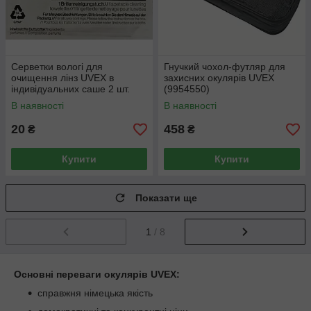
Серветки вологі для
Гнучкий чохол-футляр для
очищення лінз UVEX в
захисних окулярів UVEX
індивідуальних саше 2 шт.
(9954550)
(9963005)
В наявності
В наявності
20
458
₴
₴
Купити
Купити
Показати ще
1
/ 8
Основні переваги окулярів UVEX:
справжня німецька якість