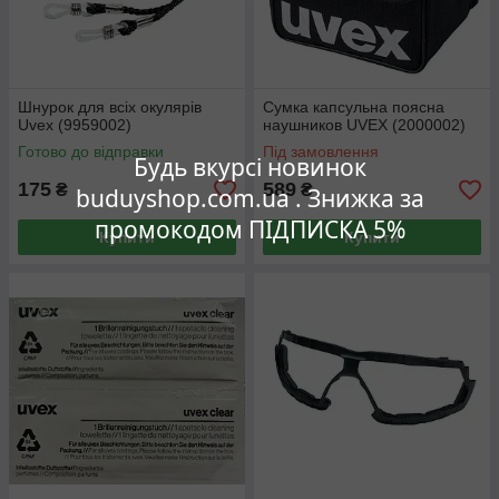
Шнурок для всіх окулярів
Сумка капсульна поясна
Uvex (9959002)
наушников UVEX (2000002)
Готово до відправки
Під замовлення
Будь вкурсі новинок
175
589
₴
₴
buduyshop.com.ua . Знижка за
промокодом ПІДПИСКА 5%
Купити
Купити