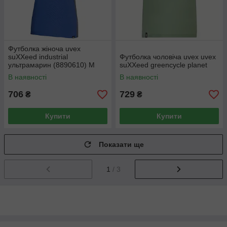
Футболка жіноча uvex
suXXeed industrial
Футболка чоловіча uvex uvex
ультрамарин (8890610) M
suXXeed greencycle planet
(44-46)
В наявності
В наявності
706
729
₴
₴
Купити
Купити
Показати ще
1
/ 3