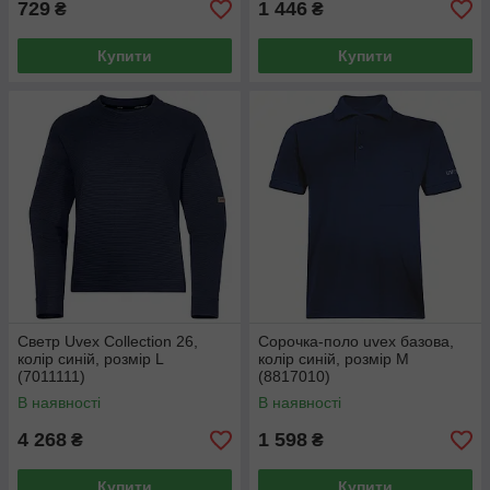
729
1 446
₴
₴
Купити
Купити
Светр Uvex Collection 26,
Сорочка-поло uvex базова,
колір синій, розмір L
колір синій, розмір М
(7011111)
(8817010)
В наявності
В наявності
4 268
1 598
₴
₴
Купити
Купити