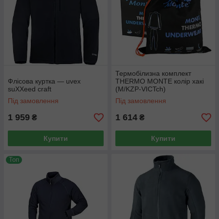
Термобілизна комплект
Флісова куртка — uvex
THERMO MONTE колір хакі
suXXeed craft
(M/KZP-VICTch)
Під замовлення
Під замовлення
1 959
1 614
₴
₴
Купити
Купити
Топ