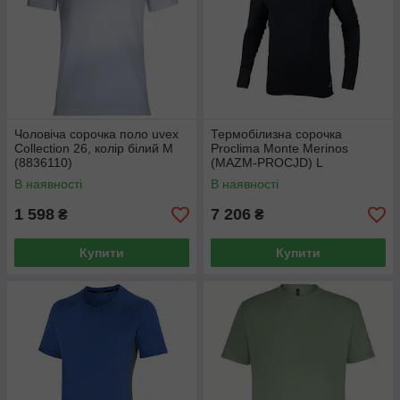
Чоловіча сорочка поло uvex
Термобілизна сорочка
Collection 26, колір білий М
Proclima Monte Merinos
(8836110)
(MAZM-PROCJD) L
В наявності
В наявності
1 598
7 206
₴
₴
Купити
Купити