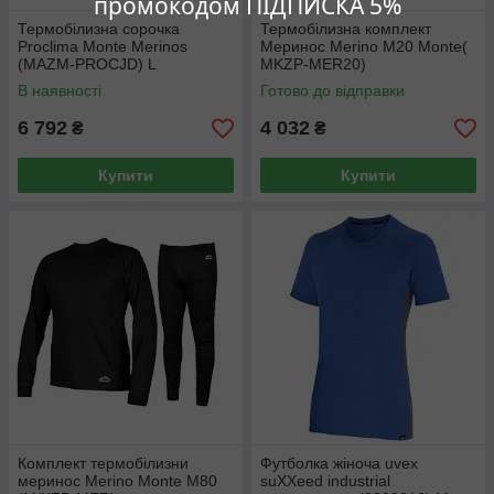
промокодом ПІДПИСКА 5%
Термобілизна сорочка
Термобілизна комплект
Proclima Monte Merinos
Меринос Merino M20 Monte(
(MAZM-PROCJD) L
MKZP-MER20)
В наявності
Готово до відправки
6 792
4 032
₴
₴
Купити
Купити
Комплект термобілизни
Футболка жіноча uvex
меринос Merino Monte M80
suXXeed industrial