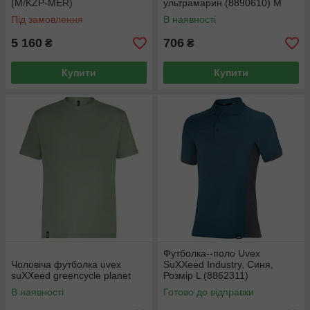
(M/KZP-MER)
ультрамарин (8890610) M
Під замовлення
В наявності
5 160
706
₴
₴
Купити
Купити
Футболка--поло Uvex
Чоловіча футболка uvex
SuXXeed Industry, Синя,
suXXeed greencycle planet
Розмір L (8862311)
В наявності
Готово до відправки