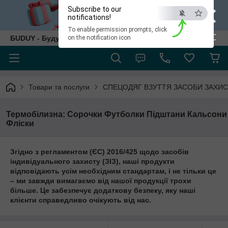
×
Subscribe to our
notifications!
To enable permission prompts, click
ESC
БUDUY - Будуй як собі!
on the notification icon
Товари та послуги
СПЕЦОДЯГ ВЗУТТЯ ЗАСОБИ ЗАХИ
Термобілизна: Сорочки Футболки Підштани Кальсони
Фліски
Згідно з регламентом (ЄС) 2016/425 щодо засобів
індивідуального захисту (ЗІЗ), наші продукти
відповідають усім необхідним стандартам, і не тільки це
– ми завжди вимагаємо від нашої продукції трохи
більше. Це забезпечує додаткову безпеку, яку наші
клієнти справедливо очікують від нас.