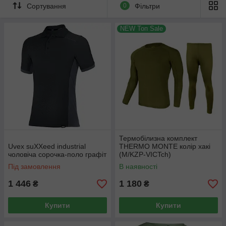
Сортування
0
Фільтри
NEW Топ Sale
Термобілизна комплект
Uvex suXXeed industrial
THERMO MONTE колір хакі
чоловіча сорочка-поло графіт
(M/KZP-VICTch)
Під замовлення
В наявності
1 446
1 180
₴
₴
Купити
Купити