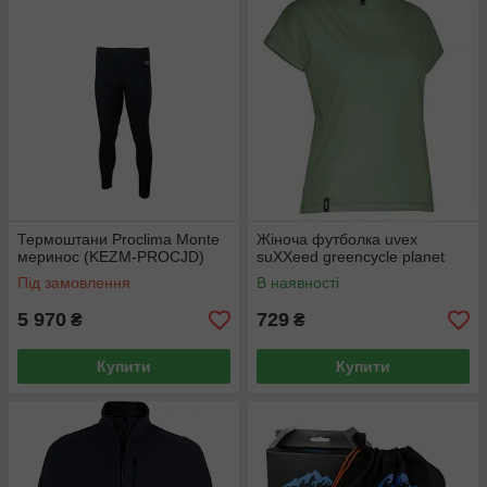
Термоштани Proclima Monte
Жіноча футболка uvex
меринос (KEZM-PROCJD)
suXXeed greencycle planet
Під замовлення
В наявності
5 970
729
₴
₴
Купити
Купити