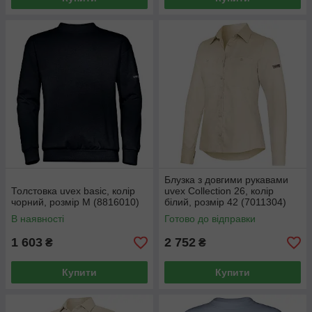
Блузка з довгими рукавами
Толстовка uvex basic, колір
uvex Collection 26, колір
чорний, розмір М (8816010)
білий, розмір 42 (7011304)
В наявності
Готово до відправки
1 603
2 752
₴
₴
Купити
Купити