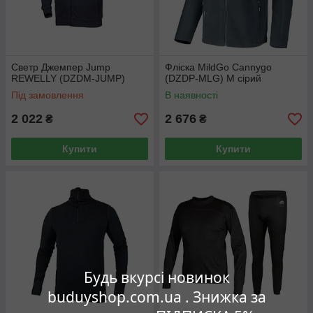
Светр Джемпер Jump
Фліска MildGo Cannygo
REWELLY (DZDM-JUMP)
(DZDP-MLG) M сірий
Під замовлення
В наявності
2 022
2 676
₴
₴
Купити
Купити
Будь вкурсі новинок
buduyshop.com.ua . Знижка за