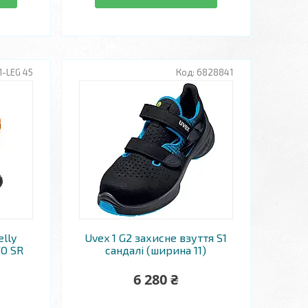
-LEG 45
6828841
elly
Uvex 1 G2 захисне взуття S1
FO SR
сандалі (ширина 11)
6 280 ₴