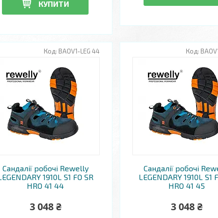
КУПИТИ
BAOV1-LEG 44
BAOV1
Сандалії робочі Rewelly
Сандалії робочі Rew
LEGENDARY 1910L S1 FO SR
LEGENDARY 1910L S1 
HRO 41 44
HRO 41 45
3 048 ₴
3 048 ₴