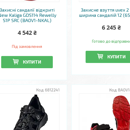
Захисні сандалії відкриті
Захисне взуття uvex 2 
New Kaliga GDS114 Rewelly
ширина сандалій 12 (65
S1P SRC (BAOV1-NKAL)
6 245 ₴
4 542 ₴
Готово до відправк
Під замовлення
КУПИТИ
КУПИТИ
6812241
BAOV1