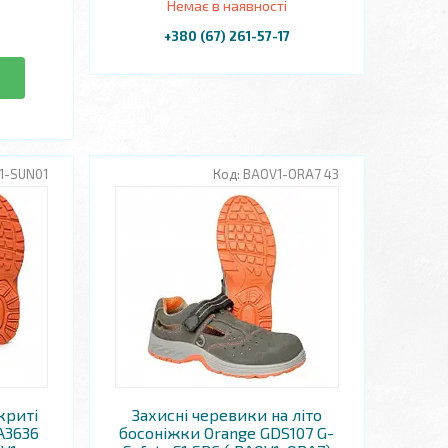
Немає в наявності
+380 (67) 261-57-17
1-SUN01
BAOV1-ORA7 43
криті
Захисні черевики на літо
SA3636
босоніжки Orange GDS107 G-