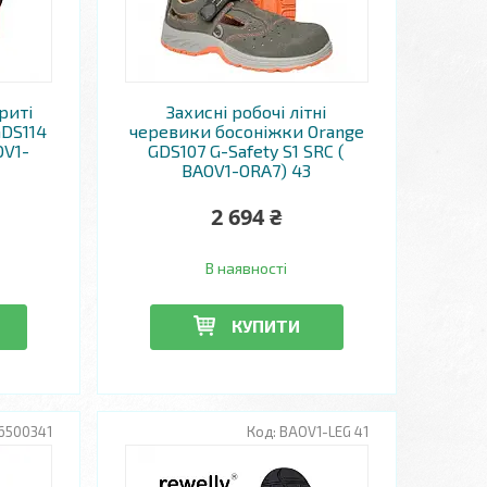
криті
Захисні робочі літні
GDS114
черевики босоніжки Orange
OV1-
GDS107 G-Safety S1 SRC (
BAOV1-ORA7) 43
2 694 ₴
В наявності
КУПИТИ
6500341
BAOV1-LEG 41