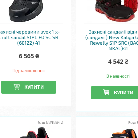
Захисні черевики uvex 1 x-
Захисні сандалії від
craft sandal S1PL FO SC SR
(сандалії) New Kaliga 
(68122) 41
Rewelly S1P SRC (BA
NKAL)41
6 565 ₴
4 542 ₴
Під замовлення
В наявності
КУПИТИ
КУПИТИ
6848842