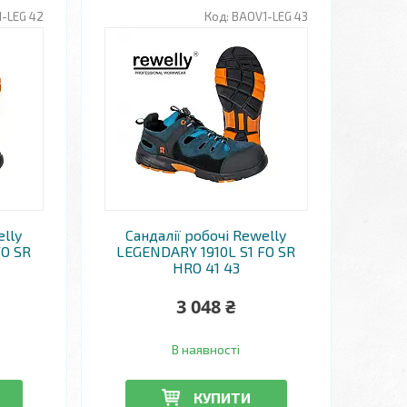
-LEG 42
BAOV1-LEG 43
elly
Сандалії робочі Rewelly
FO SR
LEGENDARY 1910L S1 FO SR
HRO 41 43
3 048 ₴
В наявності
КУПИТИ