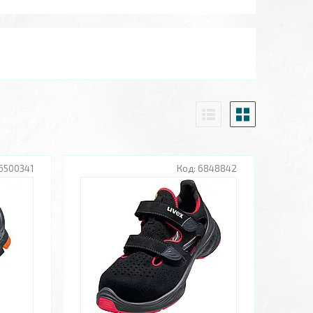
6500341
6848842