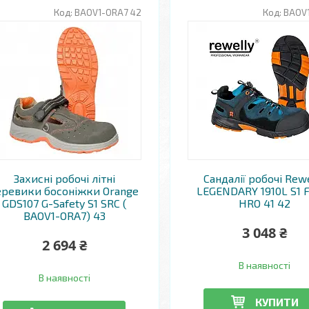
BAOV1-ORA7 42
BAOV1
Захисні робочі літні
Сандалії робочі Rew
еревики босоніжки Orange
LEGENDARY 1910L S1 
GDS107 G-Safety S1 SRC (
HRO 41 42
BAOV1-ORA7) 43
3 048 ₴
2 694 ₴
В наявності
В наявності
КУПИТИ