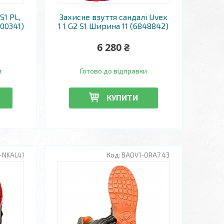
S1 PL,
Захисне взуття сандалі Uvex
00341)
1 1 G2 S1 Ширина 11 (6848842)
6 280 ₴
и
Готово до відправки
КУПИТИ
-NKAL41
BAOV1-ORA7 43