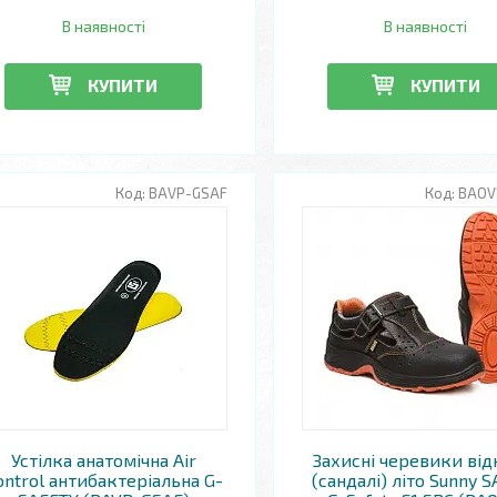
В наявності
В наявності
КУПИТИ
КУПИТИ
BAVP-GSAF
BAOV
Устілка анатомічна Air
Захисні черевики від
ontrol антибактеріальна G-
(сандалі) літо Sunny 