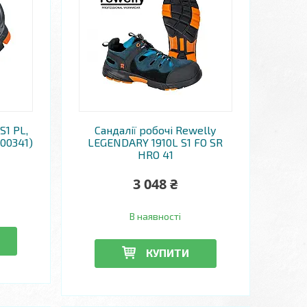
S1 PL,
Сандалії робочі Rewelly
00341)
LEGENDARY 1910L S1 FO SR
HRO 41
3 048 ₴
В наявності
КУПИТИ