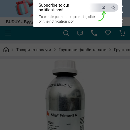
×
Subscribe to our
notifications!
To enable permission prompts, click
ESC
БUDUY - Будуй як собі!
on the notification icon
Товари та послуги
Ґрунтовки фарби та лаки
Грунтов