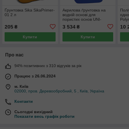
Ґрунтовка Sika SikaPrimer-
Акрилова ґрунтовка на
Полі
01 2 л
водній основі для
одно
пористих основ UNI-
Poly
PRIMER, 20 кг
20 к
205
3 534
10 
₴
₴
Купити
Купити
Про нас
94% позитивних з 310 відгуків за рік
Працює з 26.06.2024
м. Київ
02000, пров. Деревообробний, 5 , Київ, Україна
Контакти
Сьогодні вихідний
Показати весь графік роботи