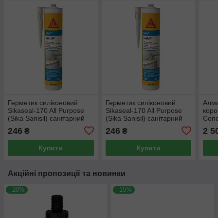
Герметик силіконовий
Герметик силіконовий
Алм
Sikaseal-170 All Purpose
Sikaseal-170 All Purpose
коро
(Sika Sanisil) санітарний
(Sika Sanisil) санітарний
Conc
Прозорий (300 мл)
Білий (300 мл)
довж
246
246
2 5
₴
₴
з’єд
Купити
Купити
Акційні пропозиції та новинки
–20%
–15%