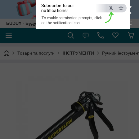
×
Subscribe to our
notifications!
To enable permission prompts, click
ESC
БUDUY - Будуй як собі!
on the notification icon
Товари та послуги
ІНСТРУМЕНТИ
Ручний інструмен