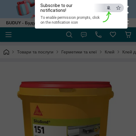
×
Subscribe to our
notifications!
To enable permission prompts, click
ESC
БUDUY - Будуй як собі!
on the notification icon
Товари та послуги
Герметики та клеї
Клей
Клей д