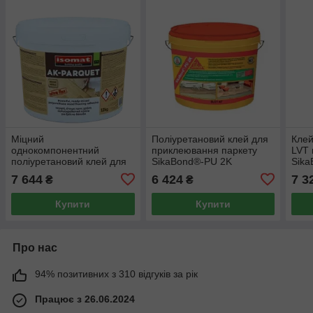
Міцний
Поліуретановий клей для
Клей
однокомпонентний
приклеювання паркету
LVT
поліуретановий клей для
SikaBond®-PU 2K
Sika
дерев’яних підлог ISOMAT
(компонент A), 8,01 кг
Floor
7 644
6 424
7 3
₴
₴
AK-PARQUET, 12 кг,
бежевий (200106)
Купити
Купити
Про нас
94% позитивних з 310 відгуків за рік
Працює з 26.06.2024