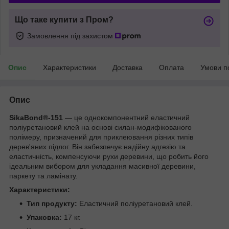
Що таке купити з Пром?
Замовлення під захистом
Опис
Характеристики
Доставка
Оплата
Умови п
Опис
SikaBond®-151
— це однокомпонентний еластичний
поліуретановий клей на основі силан-модифікованого
полімеру, призначений для приклеювання різних типів
дерев'яних підлог. Він забезпечує надійну адгезію та
еластичність, компенсуючи рухи деревини, що робить його
ідеальним вибором для укладання масивної деревини,
паркету та ламінату.
Характеристики:
Тип продукту:
Еластичний поліуретановий клей.
Упаковка:
17 кг.