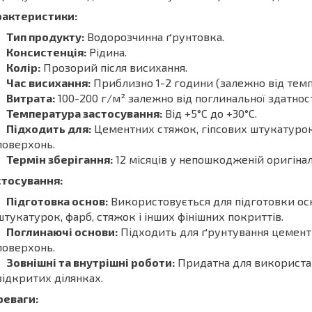
рактеристики:
Тип продукту:
Водорозчинна ґрунтовка.
Консистенція:
Рідина.
Колір:
Прозорий після висихання.
Час висихання:
Приблизно 1-2 години (залежно від темпе
Витрата:
100-200 г/м² залежно від поглинальної здатност
Температура застосування:
Від +5°C до +30°C.
Підходить для:
Цементних стяжок, гіпсових штукатурок
поверхонь.
Термін зберігання:
12 місяців у непошкодженій оригінал
стосування:
Підготовка основ:
Використовується для підготовки ос
штукатурок, фарб, стяжок і інших фінішних покриттів.
Поглинаючі основи:
Підходить для ґрунтування цементн
поверхонь.
Зовнішні та внутрішні роботи:
Придатна для використан
відкритих ділянках.
реваги: