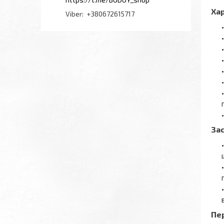
Ха
+380672615717
За
Пе