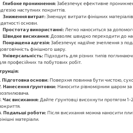
Глибоке проникнення:
Забезпечує ефективне проникнен
адгезію наступних покриттів.
Зниження витрат:
Зменшує витрати фінішних матеріалі
здатності основи.
Простота у використанні:
Легко наноситься за допомого
Швидке висихання:
Дозволяє швидко переходити до нас
Покращена адгезія:
Забезпечує надійне зчеплення з п
довговічність фінішного шару.
Універсальність:
Підходить для різних типів поглинаюч
для професійних та побутових робіт.
трукція:
Підготовка основи:
Поверхня повинна бути чистою, сухо
Нанесення ґрунтовки:
Наносити рівномірним шаром за 
розпилювача.
Час висихання:
Дайте ґрунтовці висохнути протягом 1-2
покриття.
Подальші роботи:
Після висихання можна наносити плит
фінішні матеріали.