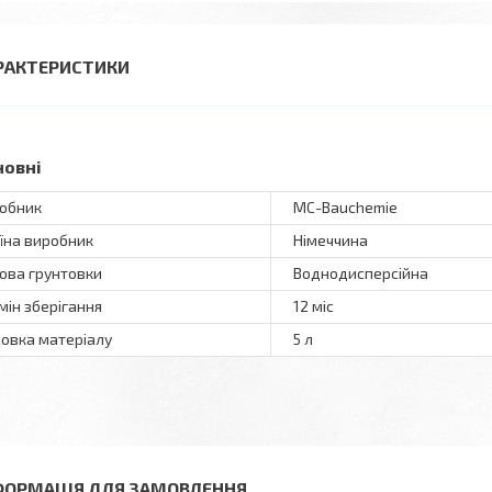
РАКТЕРИСТИКИ
новні
обник
MC-Bauchemie
їна виробник
Німеччина
ова грунтовки
Воднодисперсійна
мін зберігання
12 міс
овка матеріалу
5 л
ФОРМАЦІЯ ДЛЯ ЗАМОВЛЕННЯ