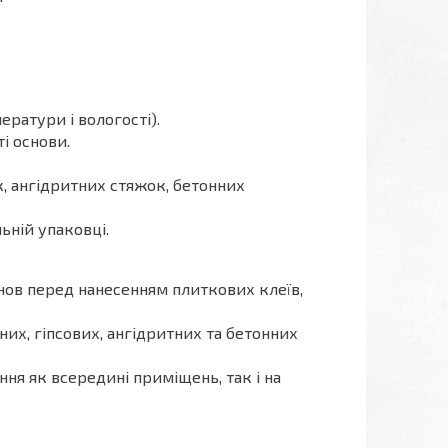
ратури і вологості).
і основи.
, ангідритних стяжок, бетонних
ьній упаковці.
нов перед нанесенням плиткових клеїв,
их, гіпсових, ангідритних та бетонних
ня як всередині приміщень, так і на