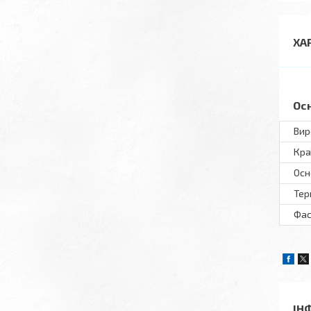
ХА
Ос
Вир
Кра
Осн
Тер
Фас
ІН