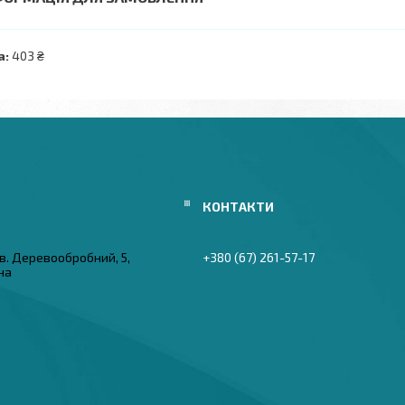
а:
403 ₴
в. Деревообробний, 5,
+380 (67) 261-57-17
їна