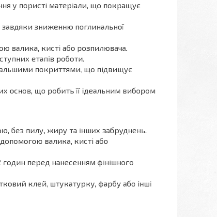
ня у пористі матеріали, що покращує
в завдяки зниженню поглинальної
ю валика, кисті або розпилювача.
тупних етапів роботи.
одальшими покриттями, що підвищує
их основ, що робить її ідеальним вибором
ю, без пилу, жиру та інших забруднень.
допомогою валика, кисті або
 годин перед нанесенням фінішного
ковий клей, штукатурку, фарбу або інші