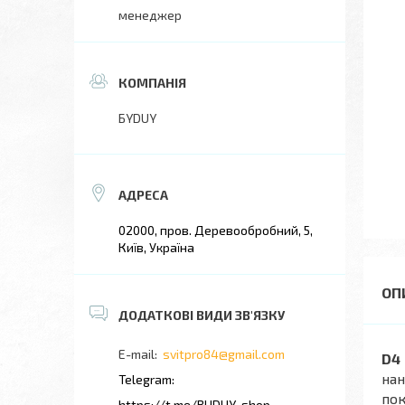
менеджер
БYDUY
02000, пров. Деревообробний, 5,
Київ, Україна
svitpro84@gmail.com
D4
нан
пок
https://t.me/BUDUY_shop