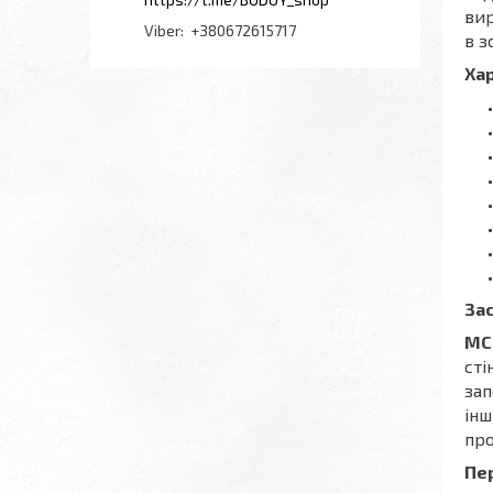
вир
+380672615717
в з
Ха
За
MC
сті
зап
інш
про
Пе