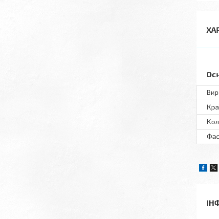
ХА
Ос
Вир
Кра
Кол
Фас
ІН