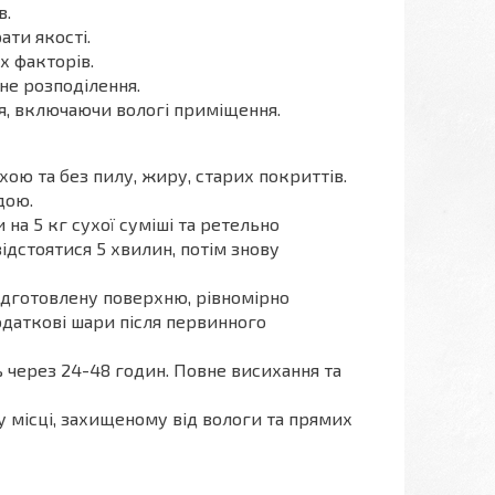
в.
ати якості.
х факторів.
не розподілення.
я, включаючи вологі приміщення.
ою та без пилу, жиру, старих покриттів.
дою.
 на 5 кг сухої суміші та ретельно
ідстоятися 5 хвилин, потім знову
дготовлену поверхню, рівномірно
додаткові шари після первинного
 через 24-48 годин. Повне висихання та
 місці, захищеному від вологи та прямих