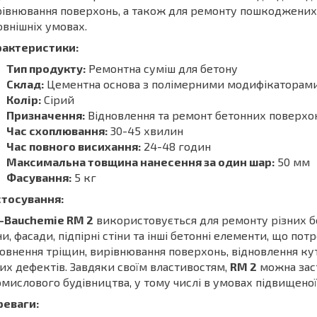
івнювання поверхонь, а також для ремонту пошкоджених б
овнішніх умовах.
рактеристики:
Тип продукту:
Ремонтна суміш для бетону
Склад:
Цементна основа з полімерними модифікаторам
Колір:
Сірий
Призначення:
Відновлення та ремонт бетонних поверхо
Час схоплювання:
30-45 хвилин
Час повного висихання:
24-48 годин
Максимальна товщина нанесення за один шар:
50 мм
Фасування:
5 кг
стосування:
-Bauchemie RM 2
використовується для ремонту різних б
ни, фасади, підпірні стіни та інші бетонні елементи, що п
овнення тріщин, вирівнювання поверхонь, відновлення ку
их дефектів. Завдяки своїм властивостям,
RM 2
можна заст
мислового будівництва, у тому числі в умовах підвищеної 
реваги: