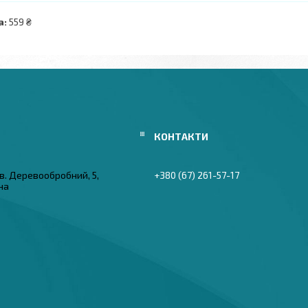
а:
559 ₴
в. Деревообробний, 5,
+380 (67) 261-57-17
їна