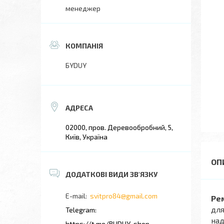
менеджер
БYDUY
02000, пров. Деревообробний, 5,
Київ, Україна
svitpro84@gmail.com
Ре
для
над
https://t.me/BUDUY_shop