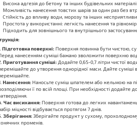
Висока адгезія до бетону та інших будівельних матеріалі
Можливість нанесення товстих шарів за один раз без втр
Стійкість до впливу води, морозу та інших несприятливи
Простота у використанні: легкість нанесення та рівномір
Підходить для зовнішнього та внутрішнього застосуванн
трукція:
Підготовка поверхні:
Поверхня повинна бути чистою, сух
Перед нанесенням суміші бажано зволожити поверхню во
Приготування суміші:
Додайте 0,65-0,7 літри чистої води
перемішайте до утворення однорідної маси. Дайте суміші в
перемішайте.
Нанесення:
Наносьте суміш шпателем або кельмою на пі
розподіляючи її по всій площі. При необхідності додайте 
затвердіння.
Час висихання:
Поверхня готова до легких навантажень
набір міцності відбувається протягом 7 днів.
Зберігання:
Зберігайте продукт у сухому, прохолодному
сонячних променів.