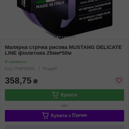
Малярна стрічка рисова MUSTANG DELICATE
LINE фіолетова 25мм*50м
В наявності
Код: ITWP2550L
Роздріб
358,75
₴
Купити
або
Купити з