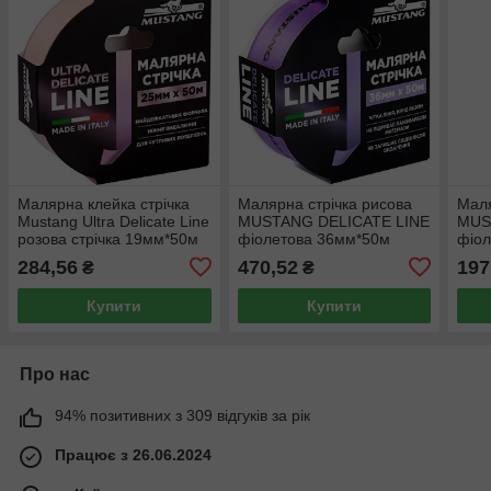
Малярна клейка стрічка
Малярна стрічка рисова
Маля
Mustang Ultra Delicate Line
MUSTANG DELICATE LINE
MUS
розова стрічка 19мм*50м
фіолетова 36мм*50м
фіо
284,56
470,52
197
₴
₴
Купити
Купити
Про нас
94% позитивних з 309 відгуків за рік
Працює з 26.06.2024