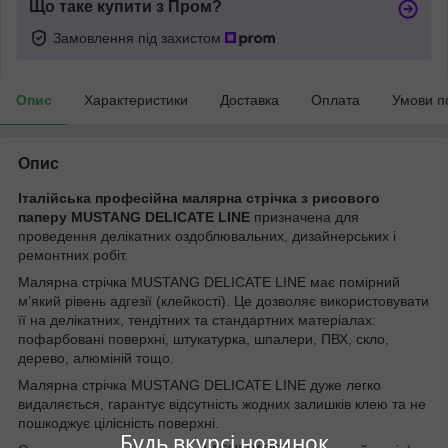
Що таке купити з Пром?
Замовлення під захистом
Опис
Характеристики
Доставка
Оплата
Умови п
Опис
Італійська професійна малярна стрічка з рисового
паперу MUSTANG DELICATE LINE
призначена для
проведення делікатних оздоблювальних, дизайнерських і
ремонтних робіт.
Малярна стрічка MUSTANG DELICATE LINE має помірний
м’який рівень адгезії (клейкості). Це дозволяє використовувати
її на делікатних, тендітних та стандартних матеріалах:
пофарбовані поверхні, штукатурка, шпалери, ПВХ, скло,
дерево, алюміній тощо.
Малярна стрічка MUSTANG DELICATE LINE дуже легко
видаляється, гарантує відсутність жодних залишків клею та не
пошкоджує цілісність поверхні.
Будь вкурсі новинок