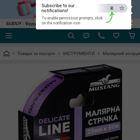
×
Subscribe to our
notifications!
To enable permission prompts, click
ESC
БUDUY - Будуй як собі!
on the notification icon
Товари та послуги
ІНСТРУМЕНТИ
Малярний інструме