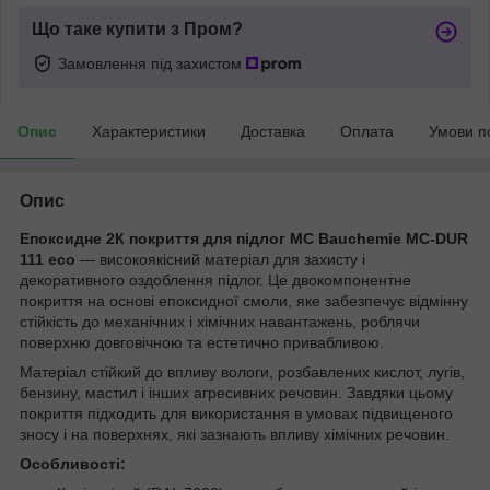
Що таке купити з Пром?
Замовлення під захистом
Опис
Характеристики
Доставка
Оплата
Умови п
Опис
Епоксидне 2К покриття для підлог MC Bauchemie MC-DUR
111 eco
— високоякісний матеріал для захисту і
декоративного оздоблення підлог. Це двокомпонентне
покриття на основі епоксидної смоли, яке забезпечує відмінну
стійкість до механічних і хімічних навантажень, роблячи
поверхню довговічною та естетично привабливою.
Матеріал стійкий до впливу вологи, розбавлених кислот, лугів,
бензину, мастил і інших агресивних речовин. Завдяки цьому
покриття підходить для використання в умовах підвищеного
зносу і на поверхнях, які зазнають впливу хімічних речовин.
Особливості: