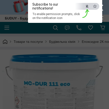
×
Subscribe to our
notifications!
To enable permission prompts, click
ESC
БUDUY - Будуй як собі!
on the notification icon
Товари та послуги
Будівельна хімія
Епоксидне 2К по