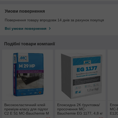
Умови повернення
Повернення товару впродовж 14 днів за рахунок покупця
Всі умови повернення
Подібні товари компанії
Високоеластичний клей
Епоксидна 2К ґрунтовка/
Епок
преміум-класу для підлог
просочення MC-
MC-
С2 E S1 MC-Bauchemie M
Bauchemie EG 1177, 4,8 кг
E120
29 HP, 25 кг