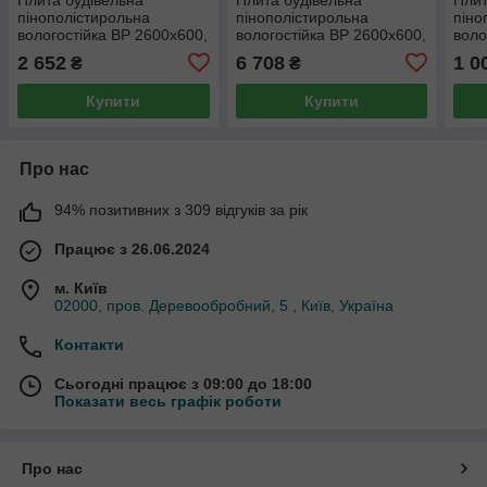
пінополістирольна
пінополістирольна
піно
вологостійка BP 2600x600,
вологостійка BP 2600x600,
воло
20 мм
80 мм
4 м
2 652
6 708
1 0
₴
₴
Купити
Купити
Про нас
94% позитивних з 309 відгуків за рік
Працює з 26.06.2024
м. Київ
02000, пров. Деревообробний, 5 , Київ, Україна
Контакти
Сьогодні працює з 09:00 до 18:00
Показати весь графік роботи
Про нас