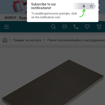
×
Subscribe to our
notifications!
To enable permission prompts, click
ESC
БUDUY - Будуй як собі!
on the notification icon
Товари та послуги
Плити теплоізоляційні з екструдовано