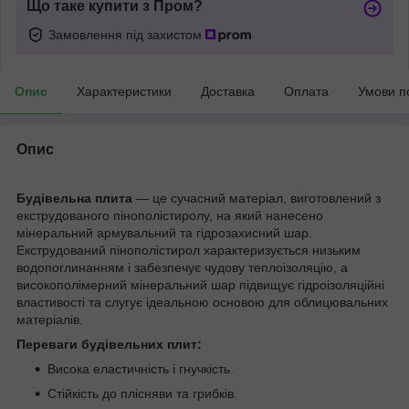
Що таке купити з Пром?
Замовлення під захистом
Опис
Характеристики
Доставка
Оплата
Умови п
Опис
Будівельна плита
— це сучасний матеріал, виготовлений з
екструдованого пінополістиролу, на який нанесено
мінеральний армувальний та гідрозахисний шар.
Екструдований пінополістирол характеризується низьким
водопоглинанням і забезпечує чудову теплоізоляцію, а
високополімерний мінеральний шар підвищує гідроізоляційні
властивості та слугує ідеальною основою для облицювальних
матеріалів.
Переваги будівельних плит:
Висока еластичність і гнучкість.
Стійкість до плісняви та грибків.