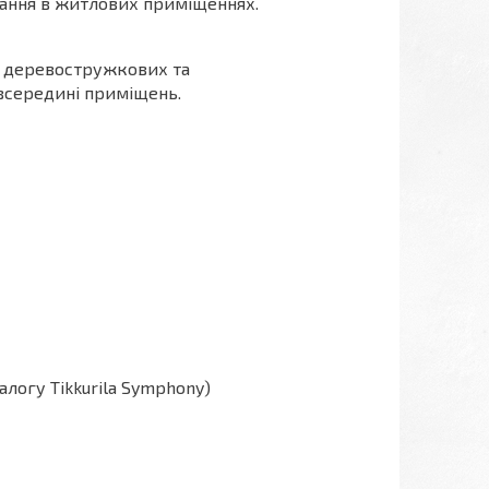
стання в житлових приміщеннях.
х, деревостружкових та
всередині приміщень.
алогу Tikkurila Symphony)