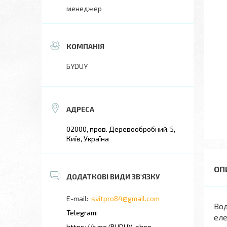
менеджер
БYDUY
02000, пров. Деревообробний, 5,
Київ, Україна
svitpro84@gmail.com
Вод
еле
https://t.me/BUDUY_shop