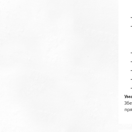
Умо
Збе
пря