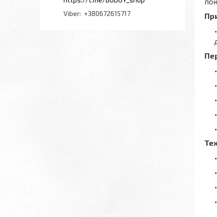
пок
+380672615717
Пр
Пе
Тех