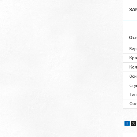
ХА
Ос
Вир
Кра
Кол
Осн
Сту
Тип
Фас