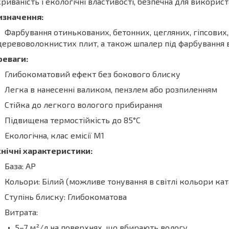
риваність і екологічні властивості, безпечна для викори
изначення:
Фарбування отинькованих, бетонних, цегляних, гіпсови
деревоволокнистих плит, а також шпалер під фарбування 
реваги:
Глибокоматовий ефект без бокового блиску
Легка в нанесенні валиком, пензлем або розпиленням
Стійка до легкого вологого прибирання
Підвищена термостійкість до 85°C
Екологічна, клас емісії М1
нічні характеристики:
База: АР
Кольори: Білий (можливе тонування в світлі кольори кат
Ступінь блиску: Глибокоматова
Витрата:
5–7 м²/л на поверхнях, що вбирають вологу