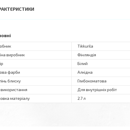
РАКТЕРИСТИКИ
новні
обник
Tikkurila
їна виробник
Фінляндія
ір
Білий
ова фарби
Алкідна
пінь блиску
Глибокоматова
 використання
Для внутрішніх робіт
овка матеріалу
2.7 л