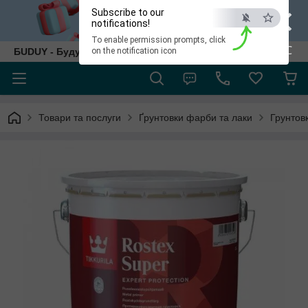
×
Subscribe to our
notifications!
To enable permission prompts, click
ESC
БUDUY - Будуй як собі!
on the notification icon
Товари та послуги
Ґрунтовки фарби та лаки
Грунтов