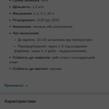
Сухий залишок:
45%
Щільність:
1,3 кг/л
Фасування:
1 л, 3 л, 10 л
Розріджувач:
1120 (до 15%)
Нанесення:
пензель або розпилення
Час висихання:
До відлипу: 10–60 хв залежно від температури
Перефарбування: через 1–5 год алкідними
фарбами, через 1–2 доби – водорозчинними
Стійкість до хімікатів:
уайт-спірит, господарський
спирт
Стійкість до мастил:
хороша
Приховати
Характеристики