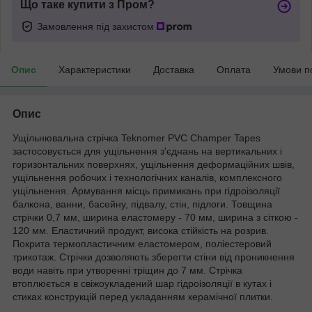
Що таке купити з Пром?
Замовлення під захистом
Опис
Характеристики
Доставка
Оплата
Умови п
Опис
Ущільнювальна стрічка Teknomer PVC Champer Tapes
застосовується для ущільнення з'єднань на вертикальних і
горизонтальних поверхнях, ущільнення деформаційних швів,
ущільнення робочих і технологічних каналів, комплексного
ущільнення. Армування місць примикань при гідроізоляції
балкона, ванни, басейну, підвалу, стін, підлоги. Товщина
стрічки 0,7 мм, ширина еластомеру - 70 мм, ширина з сіткою -
120 мм. Еластичний продукт, висока стійкість на розрив.
Покрита термопластичним еластомером, поліестеровий
трикотаж. Стрічки дозволяють зберегти стіни від проникнення
води навіть при утворенні тріщин до 7 мм. Стрічка
втоплюється в свіжоукладений шар гідроізоляції в кутах і
стиках конструкцій перед укладанням керамічної плитки.