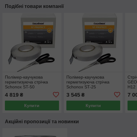
Подібні товари компанії
Полімер-каучукова
Полімер-каучукова
Стрі
герметизуюча стрічка
герметизуюча стрічка
GEO
Schonox ST-50
Schonox ST-25
H12 
120mmx50m
120mmx25m
4 819
3 545
7 0
₴
₴
Купити
Купити
Акційні пропозиції та новинки