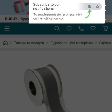
×
Subscribe to our
notifications!
To enable permission prompts, click
ESC
БUDUY - Будуй як собі!
on the notification icon
Товари та послуги
Гідроізоляційні матеріали
Стрічка