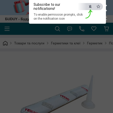
×
Subscribe to our
notifications!
To enable permission prompts, click
ESC
БUDUY - Будуй як собі!
on the notification icon
Товари та послуги
Герметики та клеї
Герметик
По