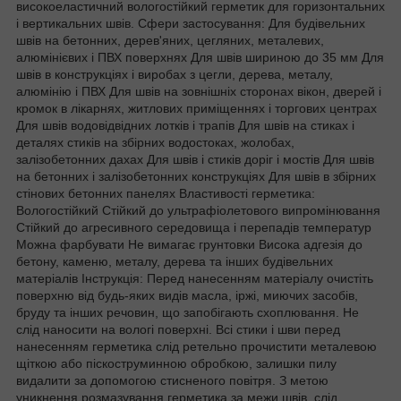
високоеластичний вологостійкий герметик для горизонтальних
і вертикальних швів. Сфери застосування: Для будівельних
швів на бетонних, дерев'яних, цегляних, металевих,
алюмінієвих і ПВХ поверхнях Для швів шириною до 35 мм Для
швів в конструкціях і виробах з цегли, дерева, металу,
алюмінію і ПВХ Для швів на зовнішніх сторонах вікон, дверей і
кромок в лікарнях, житлових приміщеннях і торгових центрах
Для швів водовідвідних лотків і трапів Для швів на стиках і
деталях стиків на збірних водостоках, жолобах,
залізобетонних дахах Для швів і стиків доріг і мостів Для швів
на бетонних і залізобетонних конструкціях Для швів в збірних
стінових бетонних панелях Властивості герметика:
Вологостійкий Стійкий до ультрафіолетового випромінювання
Стійкий до агресивного середовища і перепадів температур
Можна фарбувати Не вимагає грунтовки Висока адгезія до
бетону, каменю, металу, дерева та інших будівельних
матеріалів Інструкція: Перед нанесенням матеріалу очистіть
поверхню від будь-яких видів масла, іржі, миючих засобів,
бруду та інших речовин, що запобігають схоплювання. Не
слід наносити на вологі поверхні. Всі стики і шви перед
нанесенням герметика слід ретельно прочистити металевою
щіткою або піскоструминною обробкою, залишки пилу
видалити за допомогою стисненого повітря. З метою
уникнення розмазування герметика за межи швів, слід