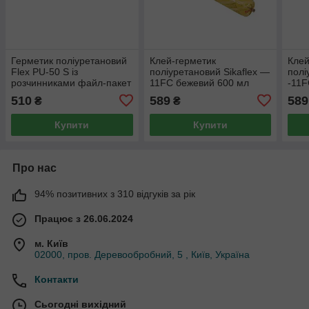
Герметик поліуретановий
Клей-герметик
Клей
Flex PU-50 S із
поліуретановий Sikaflex —
полі
розчинниками файл-пакет
11FC бежевий 600 мл
-11F
600 мл Білий
510
589
589
₴
₴
Купити
Купити
Про нас
94% позитивних з 310 відгуків за рік
Працює з 26.06.2024
м. Київ
02000, пров. Деревообробний, 5 , Київ, Україна
Контакти
Сьогодні вихідний