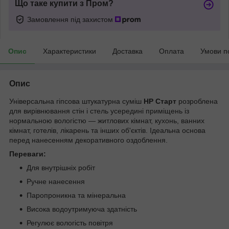
Що таке купити з Пром?
Замовлення під захистом
Опис
Характеристики
Доставка
Оплата
Умови п
Опис
Універсальна гіпсова штукатурна суміш
НР Старт
розроблена
для вирівнювання стін і стель усередині приміщень із
нормальною вологістю — житлових кімнат, кухонь, ванних
кімнат, готелів, лікарень та інших об'єктів. Ідеальна основа
перед нанесенням декоративного оздоблення.
Переваги:
Для внутрішніх робіт
Ручне нанесення
Паропроникна та мінеральна
Висока водоутримуюча здатність
Регулює вологість повітря