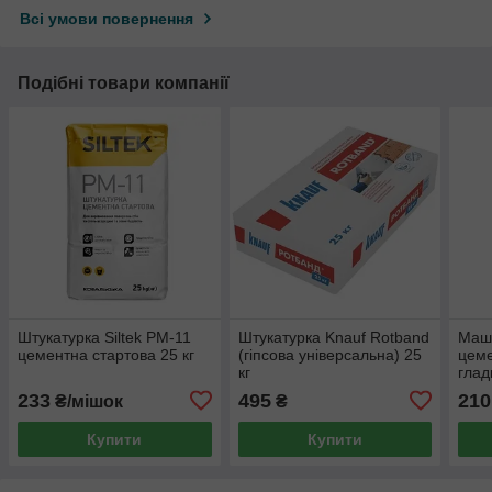
Всі умови повернення
Подібні товари компанії
Штукатурка Siltek РM-11
Штукатурка Knauf Rotband
Маш
цементна стартова 25 кг
(гіпсова універсальна) 25
цеме
кг
глад
Masc
233
495
210
₴/мішок
₴
Купити
Купити