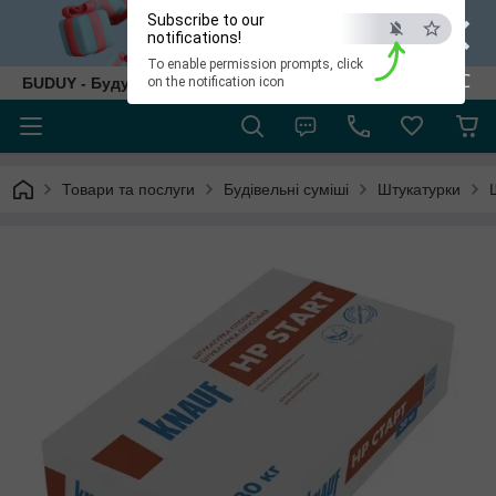
×
Subscribe to our
notifications!
To enable permission prompts, click
ESC
БUDUY - Будуй як собі!
on the notification icon
Товари та послуги
Будівельні суміші
Штукатурки