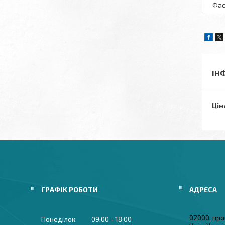
Фас
ІН
Цін
ГРАФІК РОБОТИ
02000, про
Понеділок
09:00
18:00