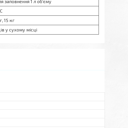
для заповнення 1 л об’єму
°C
г, 15 кг
ців у сухому місці