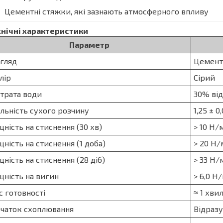
Цементні стяжки, які зазнають атмосферного впливу
хнічні характеристики
Параметр
гляд
Цемент
лір
Сірий
трата води
30% від
льність сухого розчину
1,25 ± 0
цність на стиснення (30 хв)
> 10 Н/
цність на стиснення (1 доба)
> 20 Н
цність на стиснення (28 діб)
> 33 Н/
цність на вигин
> 6,0 Н
с готовності
≈ 1 хви
чаток схоплювання
Відразу