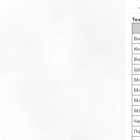
Те
Ви
Ко
Ви
Щі
Мі
Мі
Мі
Мі
Ча
По