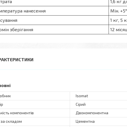
трата
1,6 кг 
мпература нанесення
Мін. +5
сування
1 кг, 5 к
рмін зберігання
12 міся
РАКТЕРИСТИКИ
новні
обник
Isomat
ір
Сірий
ькість компонентів
Двокомпонентна
 за складом
Цементна