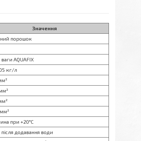
Значення
ний порошок
 ваги AQUAFIX
,05 кг/л
мм²
/мм²
мм²
/мм²
лина при +20°C
 після додавання води