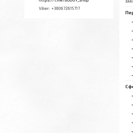
змі
+380672615717
Пе
Сф