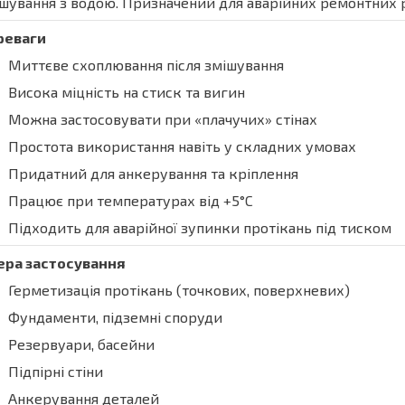
шування з водою. Призначений для аварійних ремонтних роб
реваги
Миттєве схоплювання після змішування
Висока міцність на стиск та вигин
Можна застосовувати при «плачучих» стінах
Простота використання навіть у складних умовах
Придатний для анкерування та кріплення
Працює при температурах від +5°C
Підходить для аварійної зупинки протікань під тиском
ера застосування
Герметизація протікань (точкових, поверхневих)
Фундаменти, підземні споруди
Резервуари, басейни
Підпірні стіни
Анкерування деталей