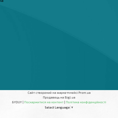
їна
Сайт створений на маркетплейсі
Prom.ua
Продавець на Bigl.ua
БYDUY |
Поскаржитися на контент
|
Політика конфіденційності
Select Language
▼