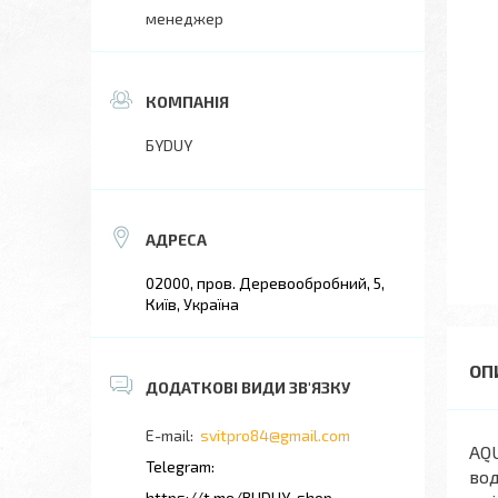
менеджер
БYDUY
02000, пров. Деревообробний, 5,
Київ, Україна
svitpro84@gmail.com
AQU
вод
https://t.me/BUDUY_shop