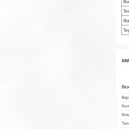
Ви
Те
Фа
Те
ХА
Ос
Вир
Кол
Кіл
Тип