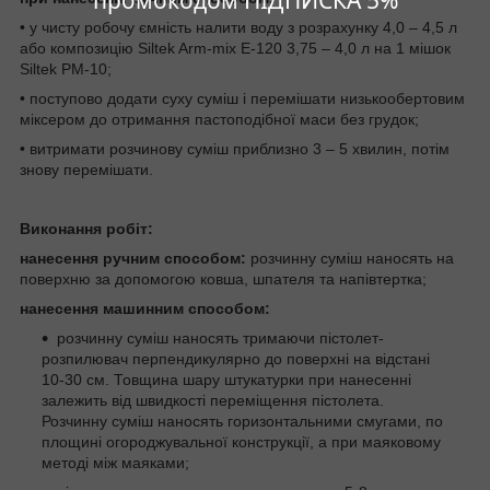
• у чисту робочу ємність налити воду з розрахунку 4,0 – 4,5 л
або композицію Siltek Arm-mix Е-120 3,75 – 4,0 л на 1 мішок
Siltek РМ-10;
• поступово додати суху суміш і перемішати низькообертовим
міксером до отримання пастоподібної маси без грудок;
• витримати розчинову суміш приблизно 3 – 5 хвилин, потім
знову перемішати.
Виконання робіт:
нанесення ручним способом:
розчинну суміш наносять на
поверхню за допомогою ковша, шпателя та напівтертка;
нанесення машинним способом:
розчинну суміш наносять тримаючи пістолет-
розпилювач перпендикулярно до поверхні на відстані
10-30 см. Товщина шару штукатурки при нанесенні
залежить від швидкості переміщення пістолета.
Розчинну суміш наносять горизонтальними смугами, по
площині огороджувальної конструкції, а при маяковому
методі між маяками;