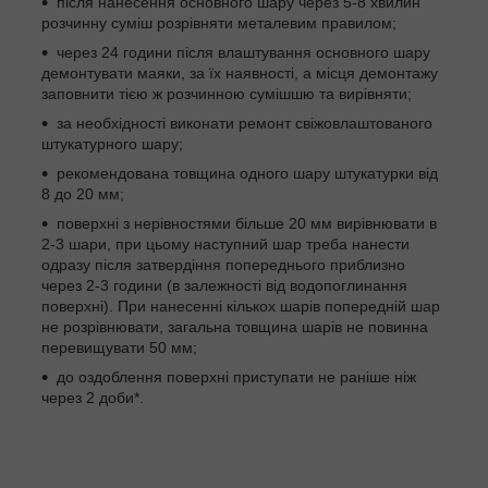
після нанесення основного шару через 5-8 хвилин
розчинну суміш розрівняти металевим правилом;
через 24 години після влаштування основного шару
демонтувати маяки, за їх наявності, а місця демонтажу
заповнити тією ж розчинною сумішшю та вирівняти;
за необхідності виконати ремонт свіжовлаштованого
штукатурного шару;
рекомендована товщина одного шару штукатурки від
8 до 20 мм;
поверхні з нерівностями більше 20 мм вирівнювати в
2-3 шари, при цьому наступний шар треба нанести
одразу після затвердіння попереднього приблизно
через 2-3 години (в залежності від водопоглинання
поверхні). При нанесенні кількох шарів попередній шар
не розрівнювати, загальна товщина шарів не повинна
перевищувати 50 мм;
до оздоблення поверхні приступати не раніше ніж
через 2 доби*.