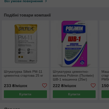
Всі умови повернення
Подібні товари компанії
Штукатурка Siltek РM-11
Штукатурка цементно-
Маш
цементна стартова 25 кг
вапняна Polimin (Полімін)
стар
ШВ-1 машинна (25кг)
PM50
25 к
233
222
150
₴/мішок
₴/мішок
Купити
Купити