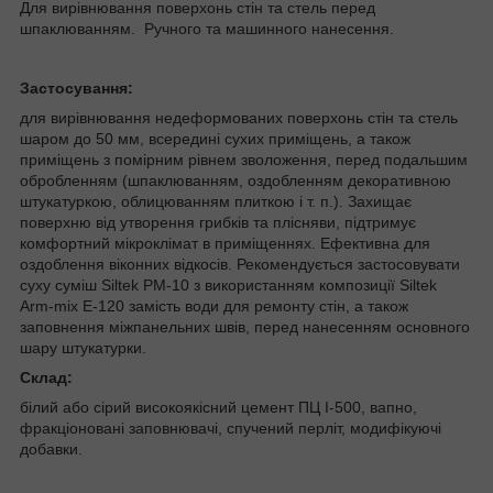
Для вирівнювання поверхонь стін та стель перед
шпаклюванням. Ручного та машинного нанесення.
Застосування:
для вирівнювання недеформованих поверхонь стін та стель
шаром до 50 мм, всередині сухих приміщень, а також
приміщень з помірним рівнем зволоження, перед подальшим
обробленням (шпаклюванням, оздобленням декоративною
штукатуркою, облицюванням плиткою і т. п.). Захищає
поверхню від утворення грибків та плісняви, підтримує
комфортний мікроклімат в приміщеннях. Ефективна для
оздоблення віконних відкосів. Рекомендується застосовувати
суху суміш Siltek РМ-10 з використанням композиції Siltek
Arm-mix Е-120 замість води для ремонту стін, а також
заповнення міжпанельних швів, перед нанесенням основного
шару штукатурки.
Склад:
білий або сірий високоякісний цемент ПЦ І-500, вапно,
фракціоновані заповнювачі, спучений перліт, модифікуючі
добавки.