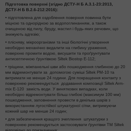
Підготовка поверхні (згідно ДСТУ-Н Б А.3.1-23:2013,
ДСТУ-Н Б В.2.6-212:2016):
• підготовлена для оздоблення поверхня повинна бути
міцною та однорідною за водопоглинанням, а також
очищеною від пилу, бруду, мастил і будь-яких речовин, що
знижують адгезію;
• плісняву, мікроорганізми та інші біологічні утворення
необхідно механічно видалити на глибину ураження,
поверхню промити водою, висушити та проґрунтувати
антисептичною ґрунтівкою Siltek Biostop E-112;
• тріщини, міжпанельні шви або пошкодження глибиною до 20
мм відремонтувати за допомогою суміші Siltek PМ-10 та
витримати не менше 24 години. Для покращення контакту з
поверхнею рекомендується додавання композиції Siltek Arm-
mix Е-120 замість води. У виняткових випадках, коли
необхідно відремонтувати більш глибокі (максимум 100 мм)
пошкодження, заповнення провести в декілька шарів з
використанням лугостійкої штукатурної сітки, витримуючи
кожний шар не менше 24 годин;
• для забезпечення кращого зчеплення штукатурки з
поверхнею рекомендується застосовувати ґрунтівки ТМ Siltek
відповідно до призначення: