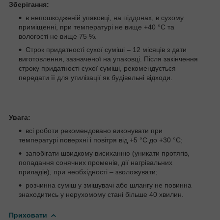
Зберігання:
в непошкодженій упаковці, на піддонах, в сухому
приміщенні, при температурі не вище +40 °С та
вологості не вище 75 %.
Строк придатності сухої суміші – 12 місяців з дати
виготовлення, зазначеної на упаковці. Після закінчення
строку придатності сухої суміші, рекомендується
передати її для утилізації як будівельні відходи.
Увага:
всі роботи рекомендовано виконувати при
температурі поверхні і повітря від +5 °С до +30 °С;
запобігати швидкому висиханню (уникати протягів,
попадання сонячних променів, дії нагрівальних
приладів), при необхідності – зволожувати;
розчинна суміш у змішувачі або шлангу не повинна
знаходитись у нерухомому стані більше 40 хвилин.
Приховати