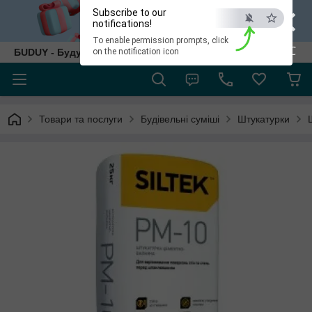
×
Subscribe to our
notifications!
To enable permission prompts, click
ESC
БUDUY - Будуй як собі!
on the notification icon
Товари та послуги
Будівельні суміші
Штукатурки