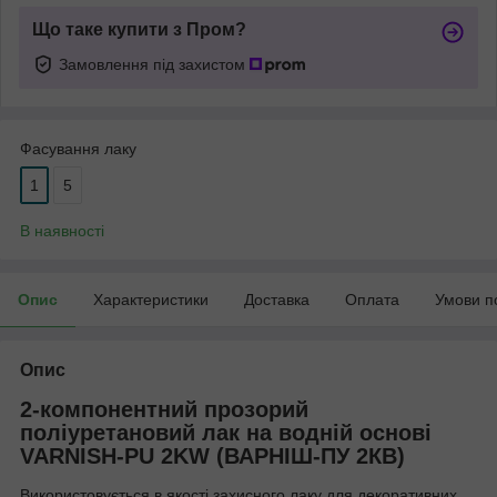
Що таке купити з Пром?
Замовлення під захистом
Фасування лаку
1
5
В наявності
Опис
Характеристики
Доставка
Оплата
Умови п
Опис
2-компонентний прозорий
поліуретановий лак на водній основі
VARNISH-PU 2KW (ВАРНІШ-ПУ 2КB)
Використовується в якості захисного лаку для декоративних