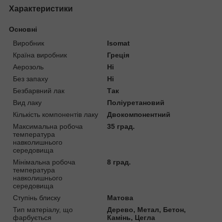
Характеристики
Основні
Виробник
Isomat
Країна виробник
Греція
Аерозоль
Ні
Без запаху
Ні
Безбарвний лак
Так
Вид лаку
Поліуретановий
Кількість компонентів лаку
Двокомпонентний
Максимальна робоча
35 град.
температура
навколишнього
середовища
Мінімальна робоча
8 град.
температура
навколишнього
середовища
Ступінь блиску
Матова
Тип матеріалу, що
Дерево, Метал, Бетон,
фарбується
Камінь, Цегла