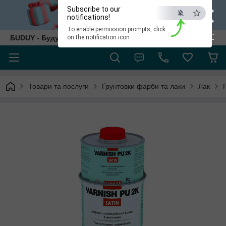
×
Subscribe to our
notifications!
To enable permission prompts, click
ESC
БUDUY - Будуй як собі!
on the notification icon
Товари та послуги
Ґрунтовки фарби та лаки
Лак