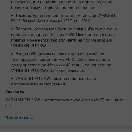
врахувати, що це може вплинути на адгезію лаку до
поверхні. Тому потрібне пробне нанесення.
Температура нанесення та полімеризації VARNISH-
PU 2KW має бути в межах +8°C та +35°C.
Вологість основи має бути не більше 4% та відносна
вологість повітря не більше 65%. Підвищена вологість
повітря може негативно впливати на полімеризацію
VARNISH-PU 2KW.
Якщо найближчим часом очікується зниження
температури повітря нижче +8°C або є ймовірність
дощу протягом найближчих 48 годин, то нанесення
VARNISH-PU 2KW необхідно відкласти.
VARNISH-PU 2KW призначений лише для
професійного застосування.
Упаковка
VARNISH-PU 2KW поставляється в упаковках (А+B) по 1 кг та
5 кг.
Приховати