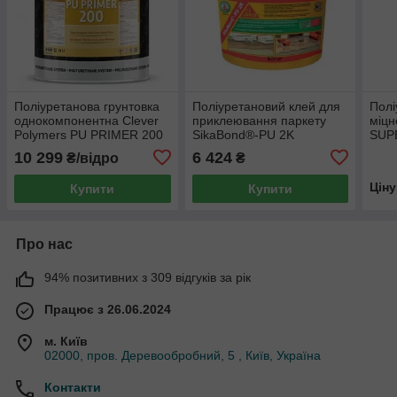
Поліуретанова грунтовка
Поліуретановий клей для
Полі
однокомпонентна Clever
приклеювання паркету
міцн
Polymers PU PRIMER 200
SikaBond®-PU 2K
SUP
20 кг, Прозора
(компонент A), 8,01 кг
280m
10 299
6 424
₴/відро
₴
Цін
Купити
Купити
Про нас
94% позитивних з 309 відгуків за рік
Працює з 26.06.2024
м. Київ
02000, пров. Деревообробний, 5 , Київ, Україна
Контакти