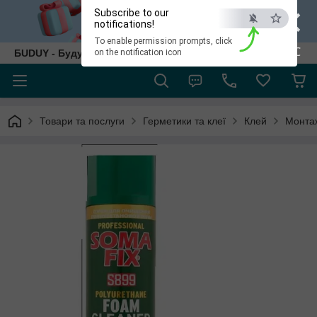
×
Subscribe to our
notifications!
To enable permission prompts, click
ESC
БUDUY - Будуй як собі!
on the notification icon
Товари та послуги
Герметики та клеї
Клей
Монтаж