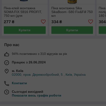
Піна-клей монтажна
Піна монтажна Sika
Піна
SOMA FIX S916 PROFIT,
SikaBoom -580 Fix&Fill 750
полі
750 мл (для
мл
180 
теплоізоляційних плит)
277
334
304
₴
₴
Купити
Купити
Про нас
94% позитивних з 310 відгуків за рік
Працює з 26.06.2024
м. Київ
02000, пров. Деревообробний, 5 , Київ, Україна
Контакти
Сьогодні вихідний
Показати весь графік роботи