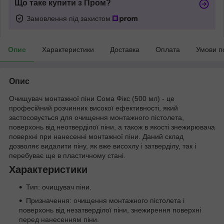
Що таке купити з Пром?
Замовлення під захистом
Опис
Характеристики
Доставка
Оплата
Умови п
Опис
Очищувач монтажної піни Сома Фікс (500 мл) - це
професійний розчинник високої ефективності, який
застосовується для очищення монтажного пістолета,
поверхонь від неотверділої піни, а також в якості знежирювача
поверхні при нанесенні монтажної піни. Даний склад
дозволяє видалити піну, як вже висохлу і затверділу, так і
перебуває ще в пластичному стані.
Характеристики
Тип: очищувач піни.
Призначення: очищення монтажного пістолета і
поверхонь від незатверділої піни, знежирення поверхні
перед нанесенням піни.