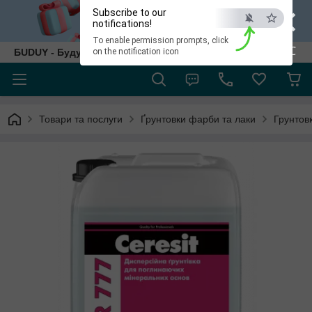
×
Subscribe to our
notifications!
To enable permission prompts, click
ESC
БUDUY - Будуй як собі!
on the notification icon
Товари та послуги
Ґрунтовки фарби та лаки
Грунтов