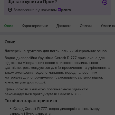
Що таке купити з Пром?
Замовлення під захистом
Опис
Характеристики
Доставка
Оплата
Умови п
Опис
Дисперсійна ґрунтівка для поглинальних мінеральних основ.
Водно-дисперсійна ґрунтівка Ceresit R 777 призначена для
підготовки мінеральних основ з високою поглинальною
здатністю, рекомендується для їх просочення та укріплення, а
також зменшення водопоглинання, перед нанесенням
матеріалів для опорядження (самовирівнювальних підлог,
клеїв, штукатурок тощо).
Щільні основи з низькою поглинальною здатністю
рекомендується проґрунтувати Ceresit R 766.
Технічна характеристика
Склад Ceresit R 777: водна дисперсія співполімеру
стиролу і бутилакрилату.