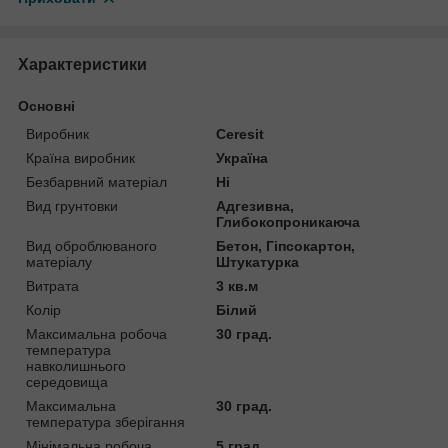
Характеристики
Основні
Виробник
Ceresit
Країна виробник
Україна
Безбарвний матеріал
Ні
Вид грунтовки
Адгезивна,
Глибокопроникаюча
Вид оброблюваного
Бетон, Гіпсокартон,
матеріалу
Штукатурка
Витрата
3 кв.м
Колір
Білий
Максимальна робоча
30 град.
температура
навколишнього
середовища
Максимальна
30 град.
температура зберігання
Мінімальна робоча
5 град.