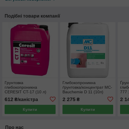
Подібні товари компанії
Грунтовка
Глибокопроникна
Ґрун
глибокопроникна
ґрунтовка/концентрат MC-
глиб
CERESIT CT-17 (10 л)
Bauchemie D 11 (10л)
777 
612
2 275
2 1
₴/каністра
₴
Купити
Купити
Про нас