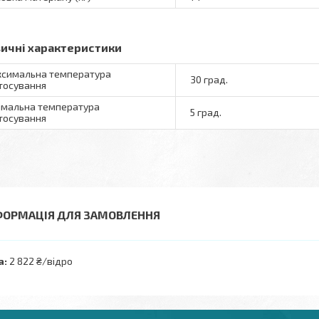
зичні характеристики
симальна температура
30 град.
тосування
імальна температура
5 град.
тосування
ФОРМАЦІЯ ДЛЯ ЗАМОВЛЕННЯ
а:
2 822 ₴/відро