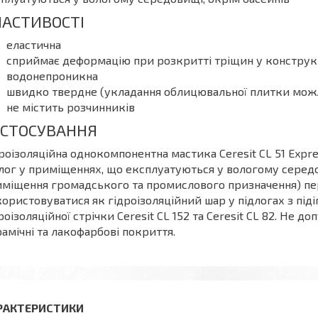
ЛАСТИВОСТІ
еластична
сприймає деформацію при розкритті тріщин у конструк
водонепроникна
швидко твердне (укладання облицювальної плитки можл
не містить розчинників
АСТОСУВАННЯ
роізоляційна однокомпонентна мастика Ceresit CL 51 Expres
лог у приміщеннях, що експлуатуються у вологому середови
иміщення громадського та промислового призначення) п
ористовуватися як гідроізоляційний шар у підлогах з під
роізоляційної стрічки Ceresit CL 152 та Ceresit CL 82. Не д
амічні та лакофарбові покриття.
РАКТЕРИСТИКИ