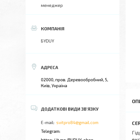
менеджер
БYDUY
02000, пров. Деревообробний, 5,
Київ, Україна
svitpro84@gmail.com
CER
Гід
екс
https://t.me/BUDUY_shop