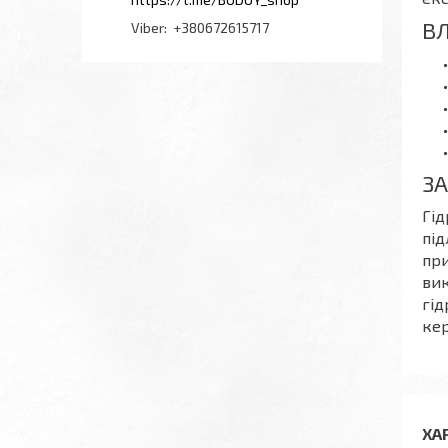
В
+380672615717
З
Гід
під
пр
вик
гід
кер
ХА