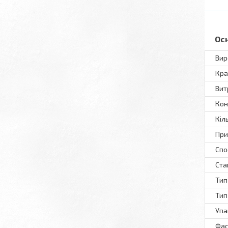
Ос
Вир
Кра
Вит
Кон
Кіл
При
Спо
Ста
Тип
Тип
Упа
Фас