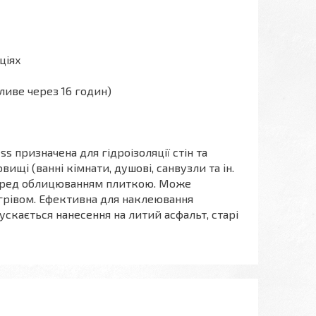
ціях
иве через 16 годин)
s призначена для гідроізоляції стін та
щі (ванні кімнати, душові, санвузли та ін.
еред облицюванням плиткою. Може
ігрівом. Ефективна для наклеювання
опускається нанесення на литий асфальт, старі