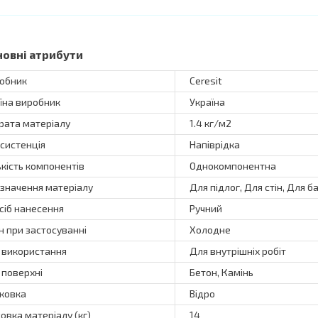
новні атрибути
обник
Ceresit
їна виробник
Україна
рата матеріалу
1.4 кг/м2
систенція
Напіврідка
ькість компонентів
Однокомпонентна
значення матеріалу
Для підлог, Для стін, Для б
сіб нанесення
Ручний
н при застосуванні
Холодне
 використання
Для внутрішніх робіт
 поверхні
Бетон, Камінь
ковка
Відро
овка матеріалу (кг)
14