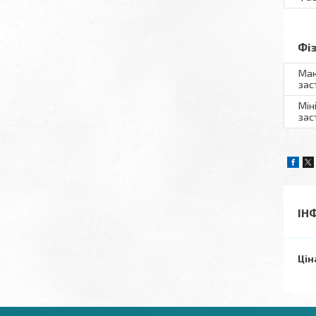
Фі
Мак
зас
Мін
зас
ІН
Цін