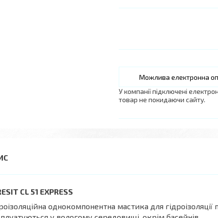
У компанії підключені електро
товар не покидаючи сайту.
ESIT CL 51 EXPRESS
роізоляційна однокомпонентна мастика для гідроізоляції 
плуатуються у вологому середовищі, окрім басейнів