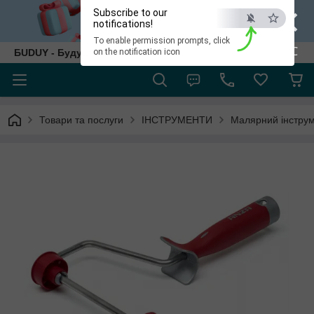
×
Subscribe to our
notifications!
To enable permission prompts, click
ESC
БUDUY - Будуй як собі!
on the notification icon
Товари та послуги
ІНСТРУМЕНТИ
Малярний інструме