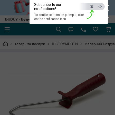
×
Subscribe to our
notifications!
To enable permission prompts, click
ESC
БUDUY - Будуй як собі!
on the notification icon
Товари та послуги
ІНСТРУМЕНТИ
Малярний інструме