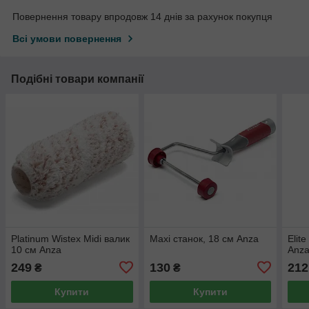
Повернення товару впродовж 14 днів за рахунок покупця
Всі умови повернення
Подібні товари компанії
Platinum Wistex Midi валик
Maxi cтанок, 18 см Anza
Elit
10 см Anza
Anz
249
130
212
₴
₴
Купити
Купити