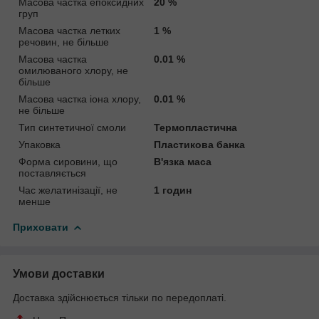
Масова частка епоксидних
20 %
груп
Масова частка летких
1 %
речовин, не більше
Масова частка
0.01 %
омилюваного хлору, не
більше
Масова частка іона хлору,
0.01 %
не більше
Тип синтетичної смоли
Термопластична
Упаковка
Пластикова банка
Форма сировини, що
В'язка маса
поставляється
Час желатинізації, не
1 годин
менше
Приховати
Умови доставки
Доставка здійснюється тільки по передоплаті.