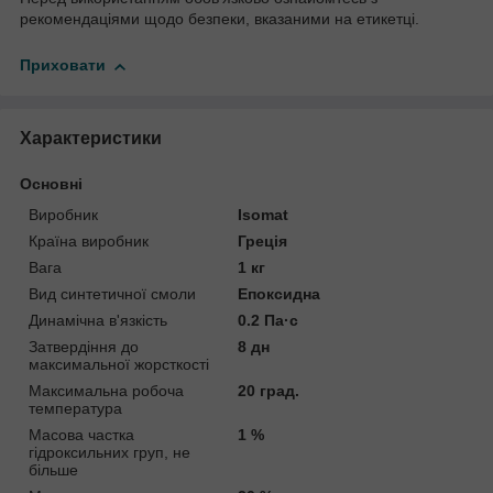
рекомендаціями щодо безпеки, вказаними на етикетці.
Приховати
Характеристики
Основні
Виробник
Isomat
Країна виробник
Греція
Вага
1 кг
Вид синтетичної смоли
Епоксидна
Динамічна в'язкість
0.2 Па·c
Затвердіння до
8 дн
максимальної жорсткості
Максимальна робоча
20 град.
температура
Масова частка
1 %
гідроксильних груп, не
більше