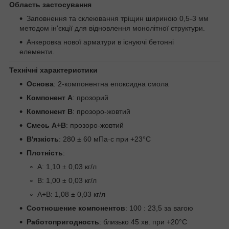
Область застосування
Заповнення та склеювання тріщин шириною 0,5-3 мм
методом ін'єкції для відновлення монолітної структури.
Анкеровка нової арматури в існуючі бетонні
елементи.
Технічні характеристики
Основа
: 2-компонентна епоксидна смола
Компонент A
: прозорий
Компонент B
: прозоро-жовтий
Смесь A+B
: прозоро-жовтий
В'язкість
: 280 ± 60 мПа·с при +23°С
Плотність
:
A: 1,10 ± 0,03 кг/л
B: 1,00 ± 0,03 кг/л
A+B: 1,08 ± 0,03 кг/л
Соотношение компонентов
: 100 : 23,5 за вагою
Работопригодность
: близько 45 хв. при +20°С