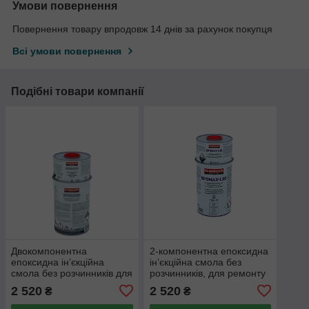
Умови повернення
Повернення товару впродовж 14 днів за рахунок покупця
Всі умови повернення
Подібні товари компанії
Двокомпонентна
2-компонентна епоксидна
епоксидна інʼєкційна
ін’єкційна смола без
смола без розчинників для
розчинників, для ремонту
тріщин 0,1–1,0 мм
тріщин шириною 0,1-1,0
2 520
2 520
₴
₴
EPOMAX-L20 (A+B), 1 кг
мм EPOMAX-L20 1 кг