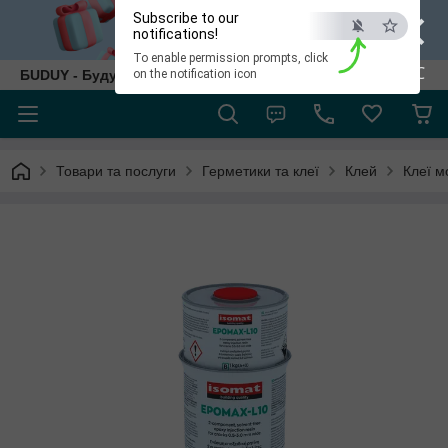
×
Subscribe to our
notifications!
To enable permission prompts, click
ESC
БUDUY - Будуй як собі!
on the notification icon
Товари та послуги
Герметики та клеї
Клей
Клеї м