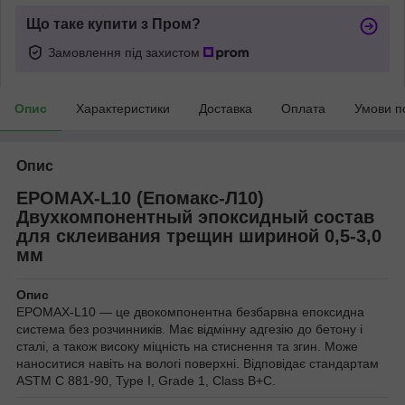
Що таке купити з Пром?
Замовлення під захистом
Опис
Характеристики
Доставка
Оплата
Умови п
Опис
EPOMAX-L10 (Епомакс-Л10)
Двухкомпонентный эпоксидный состав
для склеивания трещин шириной 0,5-3,0
мм
Опис
EPOMAX-L10 — це двокомпонентна безбарвна епоксидна
система без розчинників. Має відмінну адгезію до бетону і
сталі, а також високу міцність на стиснення та згин. Може
наноситися навіть на вологі поверхні. Відповідає стандартам
ASTM C 881-90, Type I, Grade 1, Class B+C.