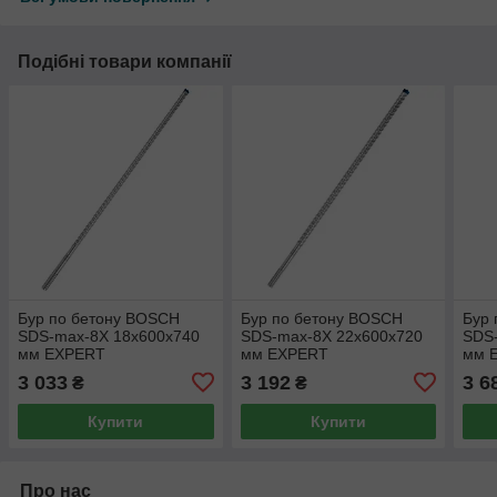
Подібні товари компанії
Бур по бетону BOSCH
Бур по бетону BOSCH
Бур 
SDS-max-8X 18x600x740
SDS-max-8X 22x600x720
SDS
мм EXPERT
мм EXPERT
мм 
3 033
3 192
3 6
₴
₴
Купити
Купити
Про нас