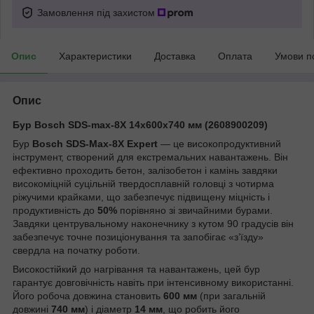
Замовлення під захистом
Опис
Характеристики
Доставка
Оплата
Умови п
Опис
Бур Bosch SDS-max-8X 14x600x740 мм (2608900209)
Бур
Bosch SDS-Max-8X Expert
— це високопродуктивний
інструмент, створений для екстремальних навантажень. Він
ефективно проходить бетон, залізобетон і камінь завдяки
високоміцній суцільній твердосплавній головці з чотирма
ріжучими крайками, що забезпечує підвищену міцність і
продуктивність до
50%
порівняно зі звичайними бурами.
Завдяки центрувальному наконечнику з кутом 90 градусів він
забезпечує точне позиціонування та запобігає «з’їзду»
свердла на початку роботи.
Високостійкий до нагрівання та навантажень, цей бур
гарантує довговічність навіть при інтенсивному використанні.
Його робоча довжина становить
600 мм
(при загальній
довжині
740 мм
) і діаметр
14 мм
, що робить його