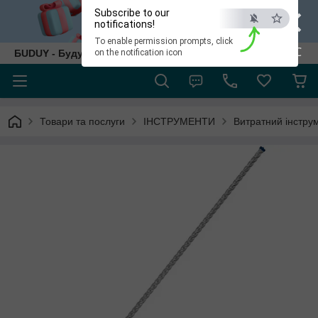
×
Subscribe to our
notifications!
To enable permission prompts, click
ESC
БUDUY - Будуй як собі!
on the notification icon
Товари та послуги
ІНСТРУМЕНТИ
Витратний інстру