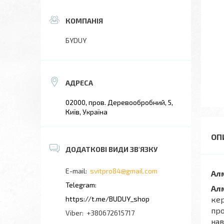
БYDUY
02000, пров. Деревообробний, 5,
Київ, Україна
svitpro84@gmail.com
Алм
Ал
https://t.me/BUDUY_shop
кер
про
+380672615717
нав