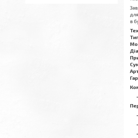
За
для
в б
Те
Тип
Мо
Ді
Пр
Сум
Ар
Гар
Ко
Пе