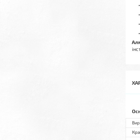
Ал
інс
ХА
Ос
Вир
Кра