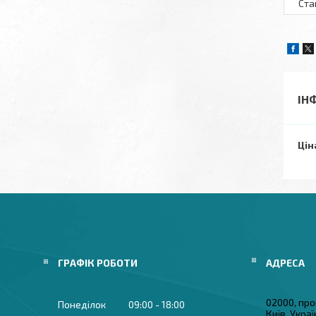
Ста
ІН
Цін
ГРАФІК РОБОТИ
02000, про
Понеділок
09:00
18:00
Київ, Укра