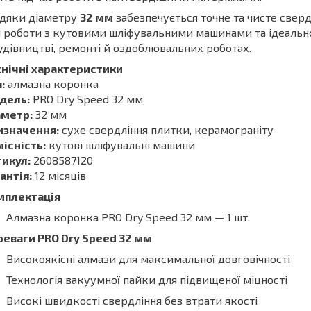
вдяки діаметру
32 мм
забезпечується точне та чисте сверд
 роботи з кутовими шліфувальними машинами та ідеальн
удівництві, ремонті й оздоблювальних роботах.
хнічні характеристики
:
алмазна коронка
дель:
PRO Dry Speed 32 мм
аметр:
32 мм
изначення:
сухе свердління плитки, керамограніту
існість:
кутові шліфувальні машини
тикул:
2608587120
антія:
12 місяців
мплектація
Алмазна коронка PRO Dry Speed 32 мм — 1 шт.
реваги PRO Dry Speed 32 мм
Високоякісні алмази для максимальної довговічності
Технологія вакуумної пайки для підвищеної міцності
Високі швидкості свердління без втрати якості