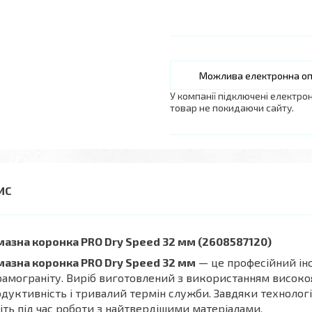
У компанії підключені електро
товар не покидаючи сайту.
азна коронка PRO Dry Speed 32 мм (2608587120)
мазна коронка PRO Dry Speed 32 мм
— це професійний інс
амограніту. Виріб виготовлений з використанням високоя
дуктивність і тривалий термін служби. Завдяки технологі
іть під час роботи з найтвердішими матеріалами.