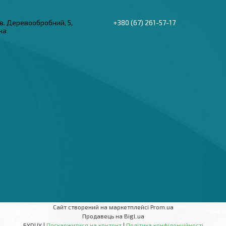
в. Деревообробний, 5,
+380 (67) 261-57-17
їна
Сайт створений на маркетплейсі
Prom.ua
Продавець на Bigl.ua
БYDUY |
Поскаржитися на контент
|
Політика конфіденційності