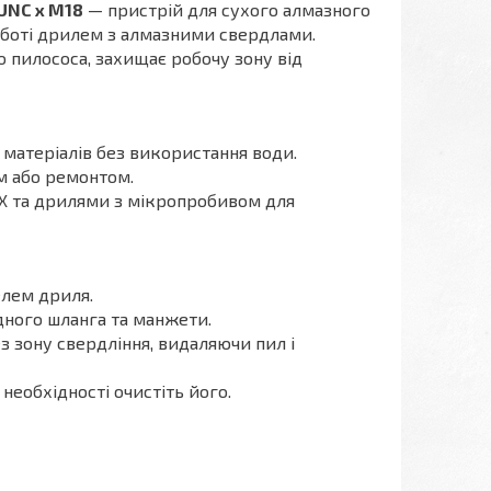
UNC x М18
— пристрій для сухого алмазного
оботі дрилем з алмазними свердлами.
 пилососа, захищає робочу зону від
 матеріалів без використання води.
м або ремонтом.
X та дрилями з мікропробивом для
елем дриля.
дного шланга та манжети.
з зону свердління, видаляючи пил і
необхідності очистіть його.