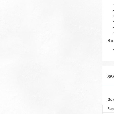
Ко
ХА
Ос
Вир