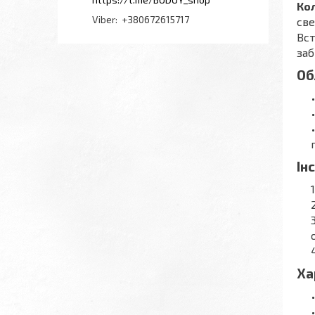
Кол
+380672615717
све
Вст
заб
Об
Ін
Ха