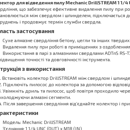
ектор для відведення пилу Mechanic DrillSTREAM 1 1/4 
рдління, що забезпечує ефективне видалення пилу при р
ановлюється між свердлом і шпинделем, підключається до
руднень і продовжує термін служби свердла.
ласть застосування
Сухе алмазне свердління бетону, цегли та інших твердих
Видалення пилу при роботі в приміщеннях з оздоблення
Використання в парі з алмазними свердлами ADTnS RS-T
підвищення точності та довговічності інструмента.
струкція з використання
Встановіть колектор DrillSTREAM між свердлом і шпинд
Підключіть пилосос до колектора за допомогою відпові
Увімкніть дриль та пилосос, щоб повітря проходило чере
охолоджуючи алмазні сегменти.
Після завершення свердління від’єднайте колектор і при 
рактеристики
Модель: Mechanic DrillSTREAM
З’єднання: 1 1/4 UNC (OUT) x М18 (IN)