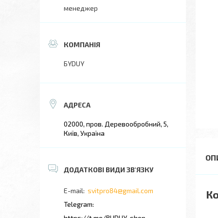
менеджер
БYDUY
02000, пров. Деревообробний, 5,
Київ, Україна
svitpro84@gmail.com
Ко
https://t.me/BUDUY_shop