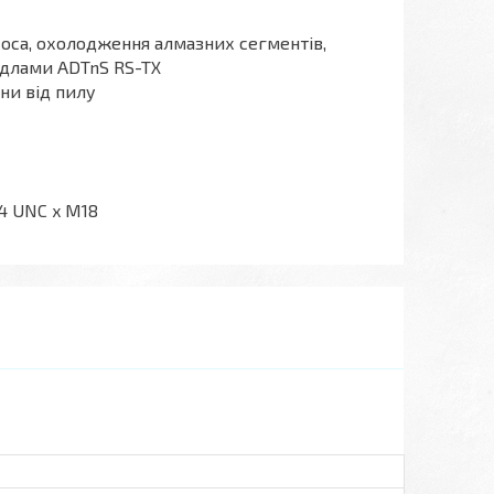
соса, охолодження алмазних сегментів,
рдлами ADTnS RS-TX
ни від пилу
4 UNC x М18