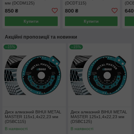
мм (DCDM125)
(DCDT115)
(DC
850
800
640
₴
₴
Купити
Купити
Акційні пропозиції та новинки
–15%
–15%
Диск алмазний BIHUI METAL
Диск алмазний BIHUI METAL
MASTER 115x1,4x22,23 мм
MASTER 125x1,4x22,23 мм
(DSBC115)
(DSBC125)
В наявності
В наявності