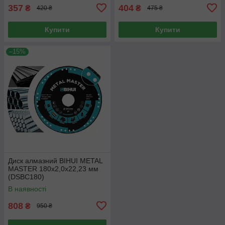
357
404
₴
₴
420 ₴
475 ₴
Купити
Купити
–15%
Диск алмазний BIHUI METAL
MASTER 180x2,0x22,23 мм
(DSBC180)
В наявності
808
₴
950 ₴