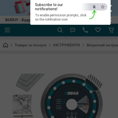
×
Subscribe to our
notifications!
To enable permission prompts, click
ESC
БUDUY - Будуй як собі!
on the notification icon
Товари та послуги
ІНСТРУМЕНТИ
Витратний інстру