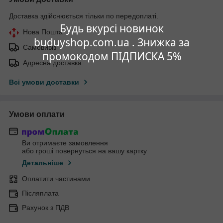
Доставка здійснюється тільки по передоплаті.
Будь вкурсі новинок
Нова Пошта
buduyshop.com.ua . Знижка за
Самовивіз
промокодом ПІДПИСКА 5%
Адресна доставка
Всі умови доставки
Умови оплати
Ви отримаєте замовлення
або гроші повернуться на вашу картку
Детальніше
Оплатити частинами
Післяплата
Рахунок з ПДВ