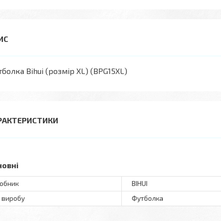
болка Bihui (розмір XL) (BPG15XL)
РАКТЕРИСТИКИ
новні
обник
BIHUI
 виробу
Футболка