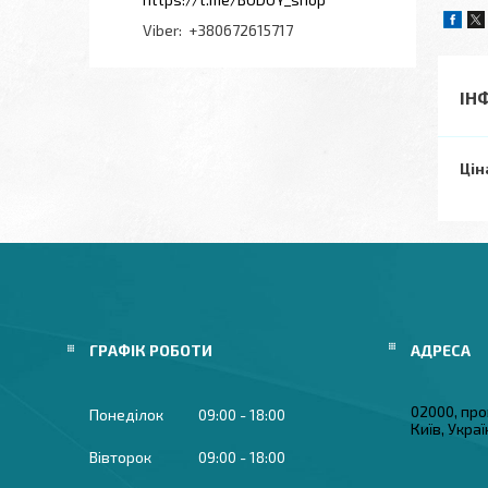
+380672615717
ІН
Цін
ГРАФІК РОБОТИ
02000, про
Понеділок
09:00
18:00
Київ, Укра
Вівторок
09:00
18:00