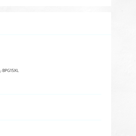
:
BPG15XL