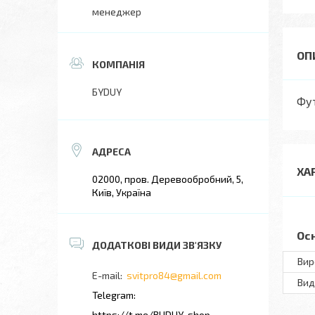
менеджер
БYDUY
Фут
ХА
02000, пров. Деревообробний, 5,
Київ, Україна
Ос
Вир
svitpro84@gmail.com
Вид
https://t.me/BUDUY_shop