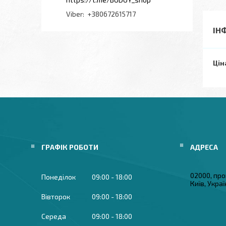
+380672615717
ІН
Цін
ГРАФІК РОБОТИ
02000, про
Понеділок
09:00
18:00
Київ, Укра
Вівторок
09:00
18:00
Середа
09:00
18:00