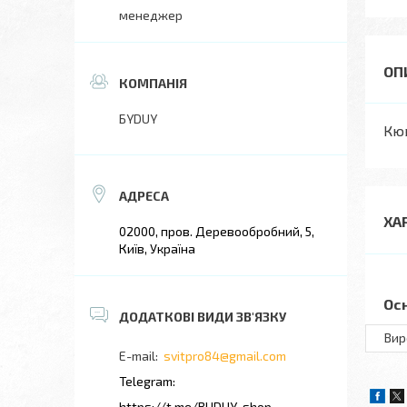
менеджер
БYDUY
Кюв
ХА
02000, пров. Деревообробний, 5,
Київ, Україна
Ос
Вир
svitpro84@gmail.com
https://t.me/BUDUY_shop