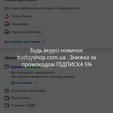
Доставка здійснюється тільки по передоплаті.
Нова Пошта
Самовивіз
Адресна доставка
Всі умови доставки
Будь вкурсі новинок
buduyshop.com.ua . Знижка за
Умови оплати
промокодом ПІДПИСКА 5%
Ви отримаєте замовлення
або гроші повернуться на вашу картку
Детальніше
Оплатити частинами
Післяплата
Рахунок з ПДВ