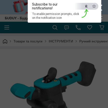
×
Subscribe to our
notifications!
To enable permission prompts, click
ESC
БUDUY - Будуй як собі!
on the notification icon
Товари та послуги
ІНСТРУМЕНТИ
Ручний інструмен