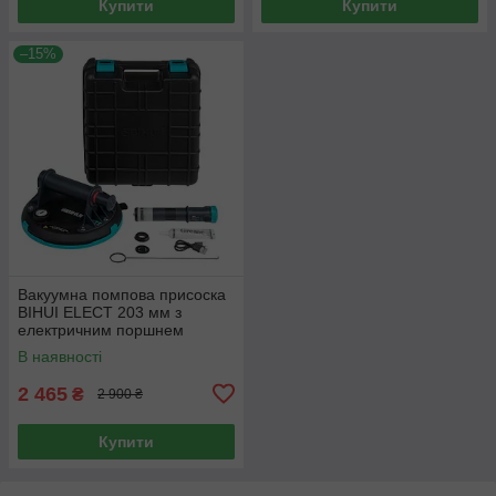
Купити
Купити
–15%
Вакуумна помпова присоска
BIHUI ELECT 203 мм з
електричним поршнем
(SCBS8)
В наявності
2 465
₴
2 900 ₴
Купити