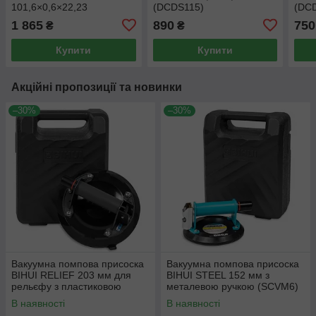
101,6×0,6×22,23
(DCDS115)
(DC
1 865
890
750
₴
₴
Купити
Купити
Акційні пропозиції та новинки
–30%
–30%
Вакуумна помпова присоска
Вакуумна помпова присоска
BIHUI RELIEF 203 мм для
BIHUI STEEL 152 мм з
рельєфу з пластиковою
металевою ручкою (SCVM6)
ручкою (SCVU8)
В наявності
В наявності