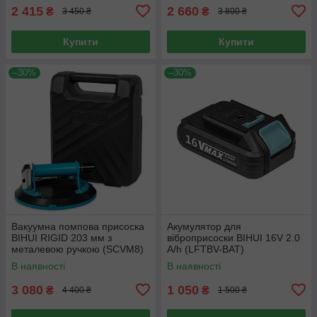
2 415
2 660
₴
₴
3 450 ₴
3 800 ₴
Купити
Купити
–30%
–30%
Вакуумна помпова присоска
Акумулятор для
BIHUI RIGID 203 мм з
віброприсоски BIHUI 16V 2.0
металевою ручкою (SCVM8)
A/h (LFTBV-BAT)
В наявності
В наявності
3 080
1 050
₴
₴
4 400 ₴
1 500 ₴