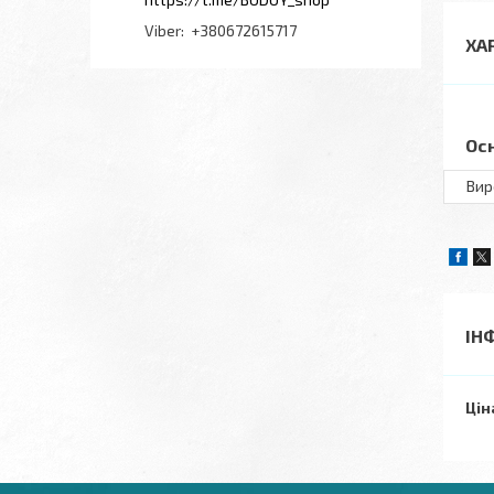
+380672615717
ХА
Ос
Вир
ІН
Цін