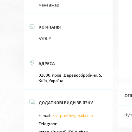
менеджер
БYDUY
02000, пров. Деревообробний, 5,
Київ, Україна
Кут
svitpro84@gmail.com
https://t.me/BUDUY_shop