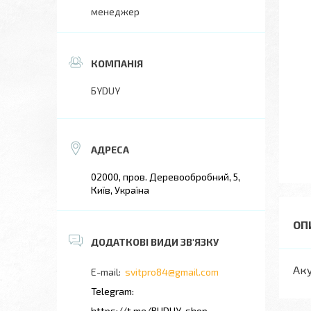
менеджер
БYDUY
02000, пров. Деревообробний, 5,
Київ, Україна
Аку
svitpro84@gmail.com
https://t.me/BUDUY_shop