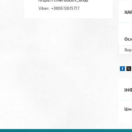
+380672615717
ХА
Ос
Вир
ІН
Цін