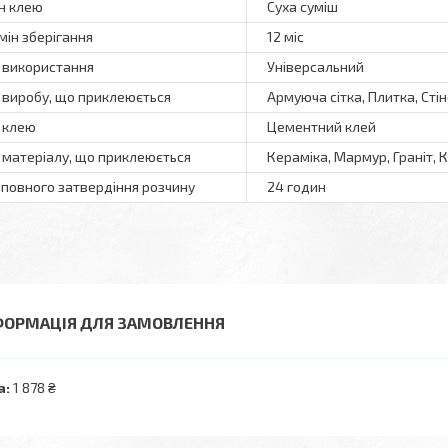
н клею
Суха суміш
мін зберігання
12 міс
 використання
Універсальний
 виробу, що приклеюється
Армуюча сітка, Плитка, Стін
 клею
Цементний клей
 матеріалу, що приклеюється
Кераміка, Мармур, Граніт, 
 повного затвердіння розчину
24 годин
ФОРМАЦІЯ ДЛЯ ЗАМОВЛЕННЯ
а:
1 878 ₴