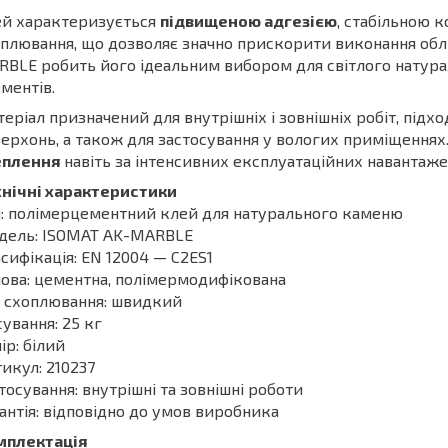
ей характеризується
підвищеною адгезією
, стабільною 
плювання, що дозволяє значно прискорити виконання обл
BLE робить його ідеальним вибором для світлого натура
ментів.
еріал призначений для внутрішніх і зовнішніх робіт, під
ерхонь, а також для застосування у вологих приміщеннях
еплення
навіть за інтенсивних експлуатаційних навантаже
хнічні характеристики
: полімерцементний клей для натурального каменю
дель: ISOMAT AK-MARBLE
сифікація: EN 12004 — C2ES1
ова: цементна, полімермодифікована
 схоплювання: швидкий
ування: 25 кг
ір: білий
икул: 210237
тосування: внутрішні та зовнішні роботи
антія: відповідно до умов виробника
мплектація