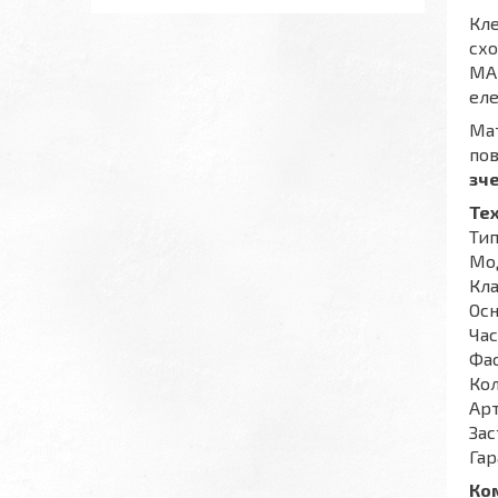
Кл
схо
MAR
еле
Мат
пов
зч
Те
Тип
Мо
Кла
Осн
Час
Фас
Кол
Арт
Зас
Гар
Ко