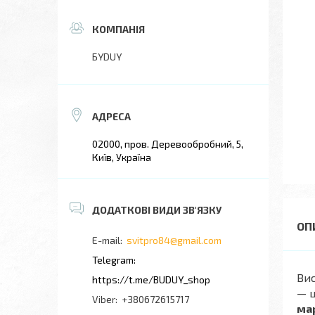
БYDUY
02000, пров. Деревообробний, 5,
Київ, Україна
svitpro84@gmail.com
Ви
https://t.me/BUDUY_shop
— ц
+380672615717
мар