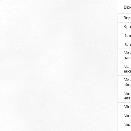
Ос
Вир
Кра
Кол
Кіл
Мак
нав
Мак
екс
Мак
збе
Мін
нав
Мін
Мін
Міц