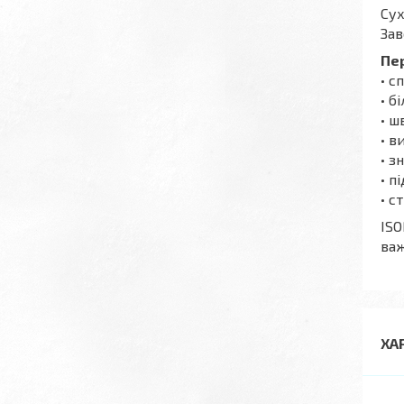
Сух
Зав
Пе
• с
• б
• ш
• в
• з
• п
• с
IS
важ
ХА