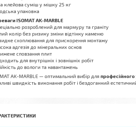
а клейова суміш у мішку 25 кг
одська упаковка
реваги ISOMAT AK-MARBLE
пеціально розроблений для мармуру та граніту
ілий колір без ризику зміни відтінку каменю
видке схоплювання для прискорення монтажу
исока адгезія до мінеральних основ
нижене сповзання плит
ідходить для внутрішніх і зовнішніх робіт
тійкість до вологи та навантажень
OMAT AK-MARBLE — оптимальний вибір для
професійного 
ливі швидкість виконання робіт і бездоганний естетичний
РАКТЕРИСТИКИ