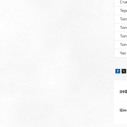
Ста
Тер
Тип
Тип
Тип
Тип
Час
ІН
Цін