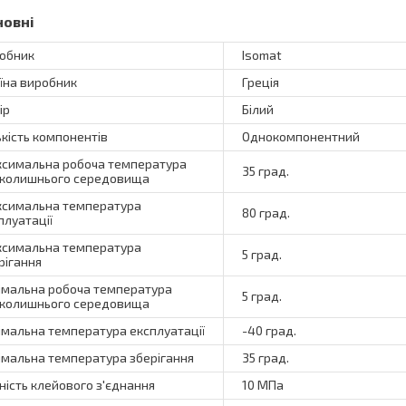
новні
обник
Isomat
їна виробник
Греція
ір
Білий
ькість компонентів
Однокомпонентний
симальна робоча температура
35 град.
колишнього середовища
симальна температура
80 град.
плуатації
симальна температура
5 град.
рігання
імальна робоча температура
5 град.
колишнього середовища
імальна температура експлуатації
-40 град.
імальна температура зберігання
35 град.
ність клейового з'єднання
10 МПа