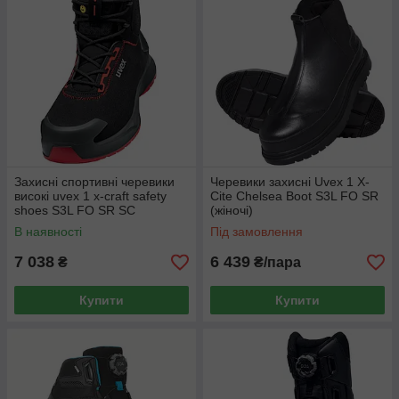
Захисні спортивні черевики
Черевики захисні Uvex 1 X-
високі uvex 1 x-craft safety
Cite Chelsea Boot S3L FO SR
shoes S3L FO SR SC
(жіночі)
(6804243)
В наявності
Під замовлення
7 038
6 439
₴
₴/пара
Купити
Купити