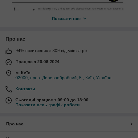
Показати все
Про нас
94% позитивних з 309 відгуків за рік
Працює з 26.06.2024
м. Київ
02000, пров. Деревообробний, 5 , Київ, Україна
Контакти
Однією з найголовніших складових ефективної і безпечної
Сьогодні працює з 09:00 до 18:00
праці є
комфортне, надійне і безпечне взуття
,
Показати весь графік роботи
застосування якого обов'язкове при виконанні більшості
виробничих робіт, особливо пов'язаних з впливом шкідливих і
небезпечних факторів.
Про нас
При виробництві взуття використовується поєднання різних
матеріалів, щоб забезпечити відповідність різним вимогам