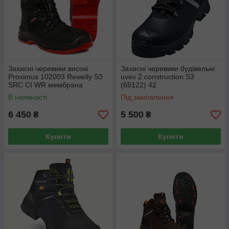
Захисні черевики високі
Захисні черевики будівельні
Proximus 102003 Rewelly S3
uvex 2 construction S3
SRC CI WR мембрана
(65122) 42
(BAOZ3-PROX6) 44
В наявності
Під замовлення
6 450
5 500
₴
₴
Купити
Купити