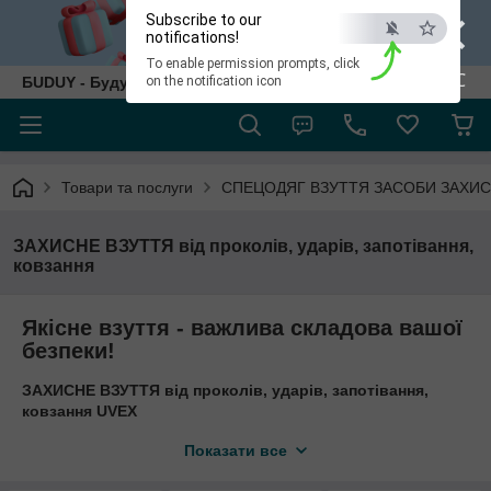
×
Subscribe to our
notifications!
To enable permission prompts, click
ESC
БUDUY - Будуй як собі!
on the notification icon
Товари та послуги
СПЕЦОДЯГ ВЗУТТЯ ЗАСОБИ ЗАХИ
ЗАХИСНЕ ВЗУТТЯ від проколів, ударів, запотівання,
ковзання
Якісне взуття - важлива складова вашої
безпеки!
ЗАХИСНЕ ВЗУТТЯ від проколів, ударів, запотівання,
ковзання UVEX
Міцні сучасні черевики
Показати все
Дуже широка посадка