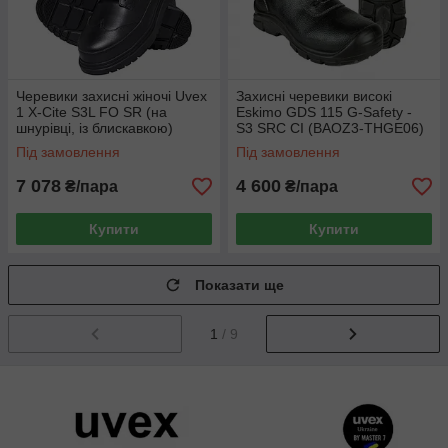
Черевики захисні жіночі Uvex
Захисні черевики високі
1 X-Cite S3L FO SR (на
Eskimo GDS 115 G-Safety -
шнурівці, із блискавкою)
S3 SRC CI (BAOZ3-THGE06)
Під замовлення
Під замовлення
7 078
4 600
₴/пара
₴/пара
Купити
Купити
Показати ще
1
/ 9