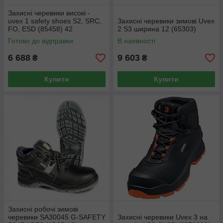
Захисні черевики високі -
uvex 1 safety shoes S2, SRC,
Захисні черевики зимові Uvex
FO, ESD (85458) 42
2 S3 ширина 12 (65303)
Готово до відправки
В наявності
6 688
9 603
₴
₴
Купити
Купити
Захисні робочі зимові
черевики SA30045 G-SAFETY
Захисні черевики Uvex 3 на