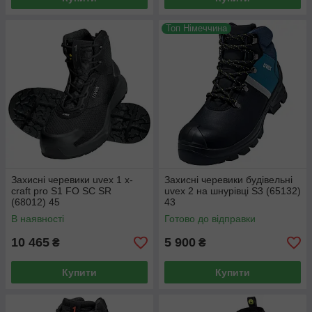
Топ Німеччина
Захисні черевики uvex 1 x-
Захисні черевики будівельні
craft pro S1 FO SC SR
uvex 2 на шнурівці S3 (65132)
(68012) 45
43
В наявності
Готово до відправки
10 465
5 900
₴
₴
Купити
Купити