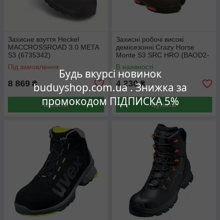
Захисне взуття Heckel
Захисні робочі високі
MACCROSSROAD 3.0 META
демісезонні Crazy Horse
S3 (6735342)
Моntе S3 SRC HRO (BAOD2-
CRAZY6) 42
Під замовлення
В наявності
Будь вкурсі новинок
8 869
4 230
₴
₴
buduyshop.com.ua . Знижка за
промокодом ПІДПИСКА 5%
Купити
Купити