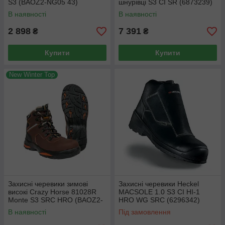
S3 (BAOZ2-NG05 43)
шнурівці S3 CI SR (6873239)
В наявності
В наявності
2 898
7 391
₴
₴
Купити
Купити
New Winter Top
Захисні черевики зимові
Захисні черевики Heckel
високі Crazy Horse 81028R
MACSOLE 1.0 S3 CI HI-1
Monte S3 SRC HRO (BAOZ2-
HRO WG SRC (6296342)
CRAZY6) 42
В наявності
Під замовлення