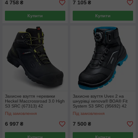
4 758
7 105
₴
₴
Купити
Купити
Захисне взуття =еревики
Захисне взуття Uvex 2 на
Heckel Maccrossroad 3.0 High
шнурівці xenova® BOA® Fit
S3 SRC (67313) 42
System S3 SRC (95692) 42
Під замовлення
Під замовлення
6 997
7 500
₴
₴
Купити
Купити