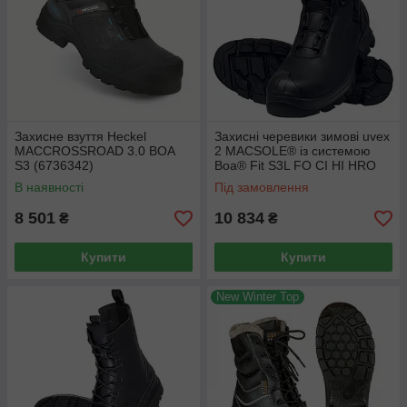
Захисне взуття Heckel
Захисні черевики зимові uvex
MACCROSSROAD 3.0 BOA
2 MACSOLE® із системою
S3 (6736342)
Boa® Fit S3L FO CI HI HRO
SC SR (6536342) 42
В наявності
Під замовлення
8 501
10 834
₴
₴
Купити
Купити
New Winter Top