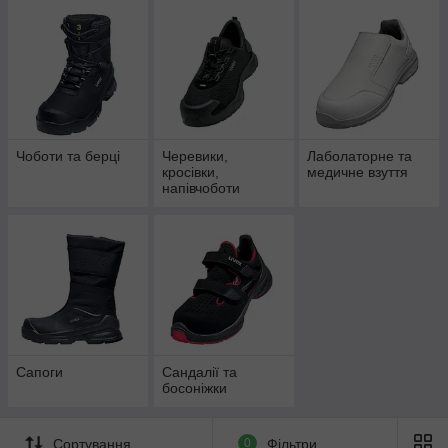
М'які
Дихаючі
Брудовідштовхувальні
З захистом від ковзання
Чоботи та берці
Черевики,
Лаболаторне та
кросівки,
медичне взуття
напівчоботи
Сапоги
Сандалії та
босоніжки
Сортування
0
Фільтри