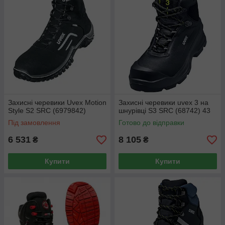
Захисні черевики Uvex Motion
Захисні черевики uvex 3 на
Style S2 SRC (6979842)
шнурівці S3 SRC (68742) 43
Під замовлення
Готово до відправки
6 531
8 105
₴
₴
Купити
Купити