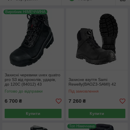
Виробник НІМЕЧЧИНА
Захисні черевики uvex quatro
pro S3 від проколів, ударів,
Захисне взуття Sami
до 120С (84012) 43
Rewelly(BAOZ3-SAMI) 42
Готово до відправки
Під замовлення
6 700
7 260
₴
₴
Купити
Купити
Топ Німеччина